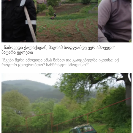
,,წამოვედი ქალაქიდან, მაგრამ სოფლამდე ვერ ამოვედი'' -
პატარა ყელეთი
"ჩვენი მერი ამოვიდა ამას წინათ და გაოცებულმა იკითხა: აქ
როგორ ცხოვრობთო? სასწრაფო ამოდისო?"