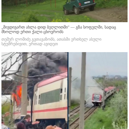
„მივდივართ ახლა დიდ ბეღლითში“ — გზა სოფელში, სადაც
მხოლოდ ერთი ქალი ცხოვრობს
თემურ ლომიძე გვთავაზობს, ათასში ერთხელ ასული
სტუმრებივით, ერთად ავიდეთ