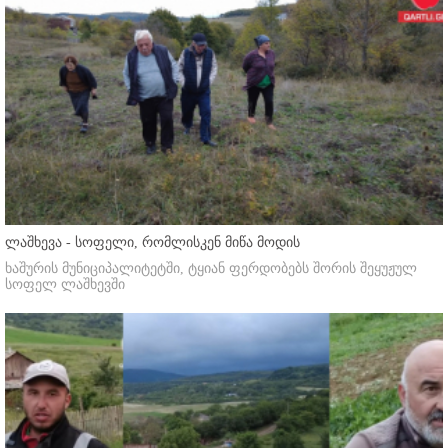
ლაშხევა - სოფელი, რომლისკენ მიწა მოდის
ხაშურის მუნიციპალიტეტში, ტყიან ფერდობებს შორის შეყუჟულ
სოფელ ლაშხევში