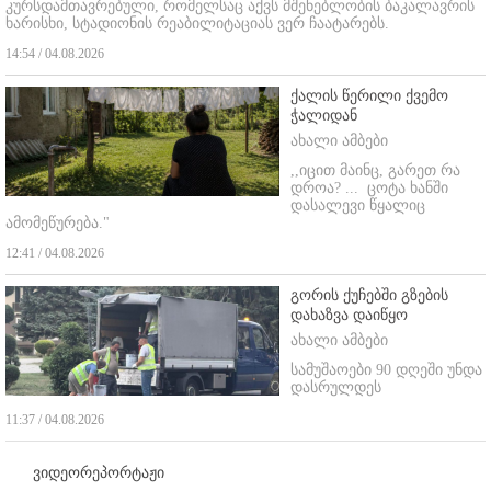
კურსდამთავრებული, რომელსაც აქვს მშენებლობის ბაკალავრის
ხარისხი, სტადიონის რეაბილიტაციას ვერ ჩაატარებს.
14:54 / 04.08.2026
ქალის წერილი ქვემო
ჭალიდან
ახალი ამბები
,,იცით მაინც, გარეთ რა
დროა? ...
ცოტა ხანში
დასალევი წყალიც
ამომეწურება."
12:41 / 04.08.2026
გორის ქუჩებში გზების
დახაზვა დაიწყო
ახალი ამბები
სამუშაოები 90 დღეში უნდა
დასრულდეს
11:37 / 04.08.2026
ვიდეორეპორტაჟი