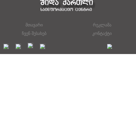
მთავარი
რეკლამა
ჩვენ შესახებ
კონტაქტი