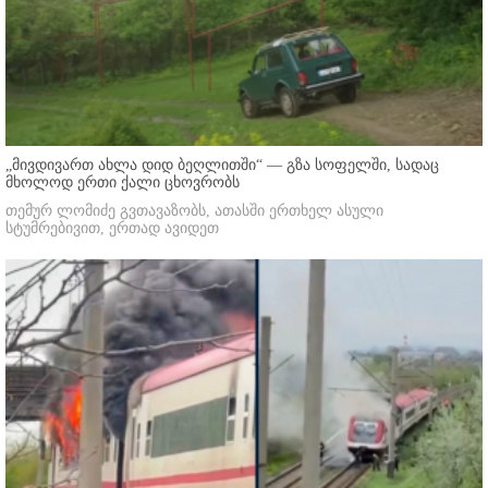
„მივდივართ ახლა დიდ ბეღლითში“ — გზა სოფელში, სადაც
მხოლოდ ერთი ქალი ცხოვრობს
თემურ ლომიძე გვთავაზობს, ათასში ერთხელ ასული
სტუმრებივით, ერთად ავიდეთ