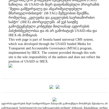
უნივერსალური კონტენტის მენეჯმენტის სისტემის (CMS)
ნაწილია. ის USAID-ის მიერ დაფინანსებული პროგრამის
"მედია გამჭვირვალე და ანგარიშვალდებული
მმართველობისთვის" (M-TAG) მეშვეობით შეიქმნა,
რომელსაც „კვლევისა და გაცვლების საერთაშორისო
საბჭო" (IREX) ახორციელებს. ამ ვებ საიტზე
გამოქვეყნებული კონტენტი მთლიანად ავტორების
პასუხისმგებლობაა და ის არ გამოხატავს USAID-ისა და
IREX-ის პოზიციას.
This web page is part of Joomla based universal CMS system,
which was developed through the USAID funded Media for
Transparent and Accountable Governance (MTAG) program,
implemented by IREX. The content provided through this web-
site is the sole responsibility of the authors and does not reflect the
position of USAID or IREX.
ავტორის/ავტორების მიერ საინფორმაციო მასალაში გამოთქმული მოსაზრება შესაძლოა არ
გამოხატავდეს "საქართველოს ღია საზოგადოების ფონდის" პოზიციას. შესაბამისად, ფონდი