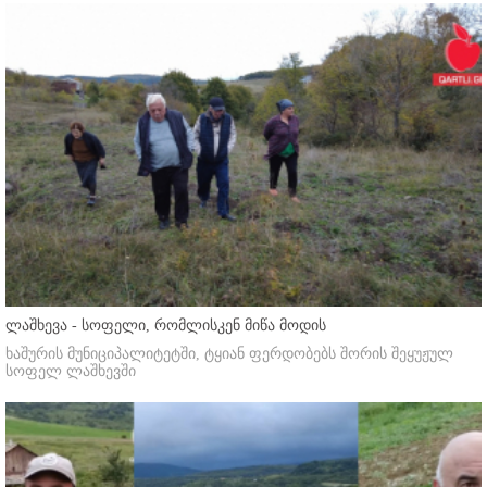
ლაშხევა - სოფელი, რომლისკენ მიწა მოდის
ხაშურის მუნიციპალიტეტში, ტყიან ფერდობებს შორის შეყუჟულ
სოფელ ლაშხევში