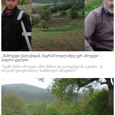
,,წამოვედი ქალაქიდან, მაგრამ სოფლამდე ვერ ამოვედი'' -
პატარა ყელეთი
"ჩვენი მერი ამოვიდა ამას წინათ და გაოცებულმა იკითხა: აქ
როგორ ცხოვრობთო? სასწრაფო ამოდისო?"