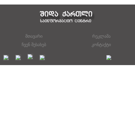
მთავარი
რეკლამა
ჩვენ შესახებ
კონტაქტი