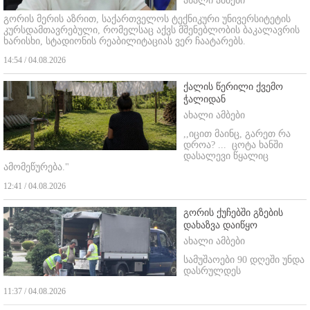
ახალი ამბები
გორის მერის აზრით, საქართველოს ტექნიკური უნივერსიტეტის
კურსდამთავრებული, რომელსაც აქვს მშენებლობის ბაკალავრის
ხარისხი, სტადიონის რეაბილიტაციას ვერ ჩაატარებს.
14:54 / 04.08.2026
ქალის წერილი ქვემო
ჭალიდან
ახალი ამბები
,,იცით მაინც, გარეთ რა
დროა? ...
ცოტა ხანში
დასალევი წყალიც
ამომეწურება."
12:41 / 04.08.2026
გორის ქუჩებში გზების
დახაზვა დაიწყო
ახალი ამბები
სამუშაოები 90 დღეში უნდა
დასრულდეს
11:37 / 04.08.2026