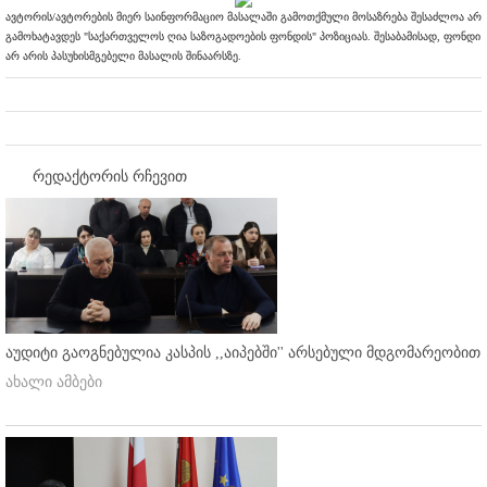
ავტორის/ავტორების მიერ საინფორმაციო მასალაში გამოთქმული მოსაზრება შესაძლოა არ
გამოხატავდეს "საქართველოს ღია საზოგადოების ფონდის" პოზიციას. შესაბამისად, ფონდი
არ არის პასუხისმგებელი მასალის შინაარსზე.
რედაქტორის რჩევით
აუდიტი გაოგნებულია კასპის ,,აიპებში'' არსებული მდგომარეობით
ახალი ამბები