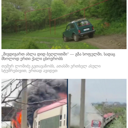
„მივდივართ ახლა დიდ ბეღლითში“ — გზა სოფელში, სადაც
მხოლოდ ერთი ქალი ცხოვრობს
თემურ ლომიძე გვთავაზობს, ათასში ერთხელ ასული
სტუმრებივით, ერთად ავიდეთ