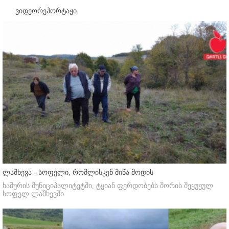
ვიდეორეპორტაჟი
ლაშხევა - სოფელი, რომლისკენ მიწა მოდის
ხაშურის მუნიციპალიტეტში, ტყიან ფერდობებს შორის შეყუჟულ
სოფელ ლაშხევში