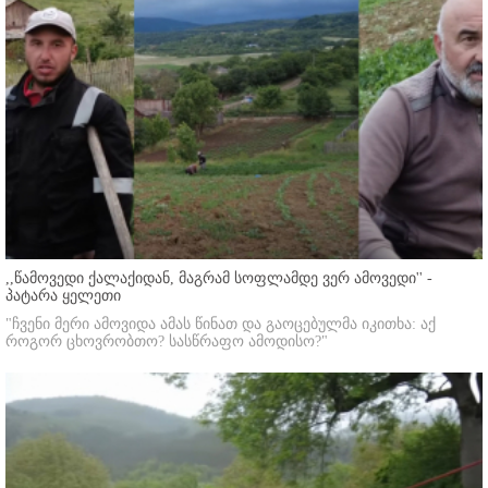
,,წამოვედი ქალაქიდან, მაგრამ სოფლამდე ვერ ამოვედი'' -
პატარა ყელეთი
"ჩვენი მერი ამოვიდა ამას წინათ და გაოცებულმა იკითხა: აქ
როგორ ცხოვრობთო? სასწრაფო ამოდისო?"