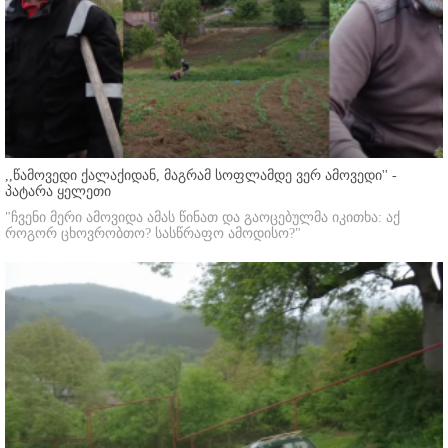
,,წამოვედი ქალაქიდან, მაგრამ სოფლამდე ვერ ამოვედი'' -
პატარა ყელეთი
"ჩვენი მერი ამოვიდა ამას წინათ და გაოცებულმა იკითხა: აქ
როგორ ცხოვრობთო? სასწრაფო ამოდისო?"