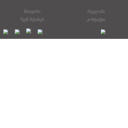
მთავარი
რეკლამა
ჩვენ შესახებ
კონტაქტი