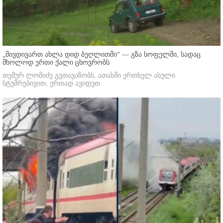
„მივდივართ ახლა დიდ ბეღლითში“ — გზა სოფელში, სადაც
მხოლოდ ერთი ქალი ცხოვრობს
თემურ ლომიძე გვთავაზობს, ათასში ერთხელ ასული
სტუმრებივით, ერთად ავიდეთ