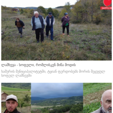
ლაშხევა - სოფელი, რომლისკენ მიწა მოდის
ხაშურის მუნიციპალიტეტში, ტყიან ფერდობებს შორის შეყუჟულ
სოფელ ლაშხევში