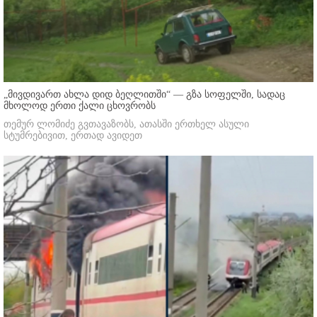
„მივდივართ ახლა დიდ ბეღლითში“ — გზა სოფელში, სადაც
მხოლოდ ერთი ქალი ცხოვრობს
თემურ ლომიძე გვთავაზობს, ათასში ერთხელ ასული
სტუმრებივით, ერთად ავიდეთ