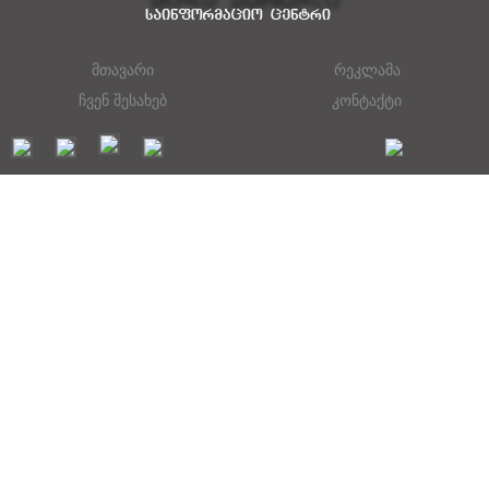
მთავარი
რეკლამა
ჩვენ შესახებ
კონტაქტი