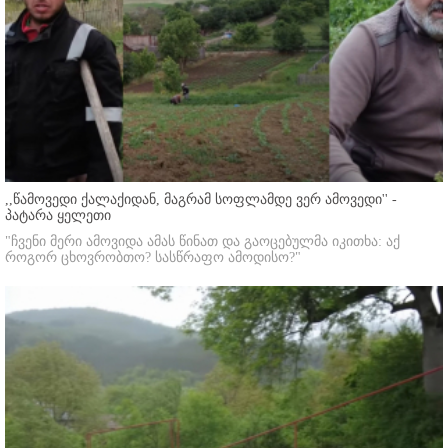
,,წამოვედი ქალაქიდან, მაგრამ სოფლამდე ვერ ამოვედი'' -
პატარა ყელეთი
"ჩვენი მერი ამოვიდა ამას წინათ და გაოცებულმა იკითხა: აქ
როგორ ცხოვრობთო? სასწრაფო ამოდისო?"