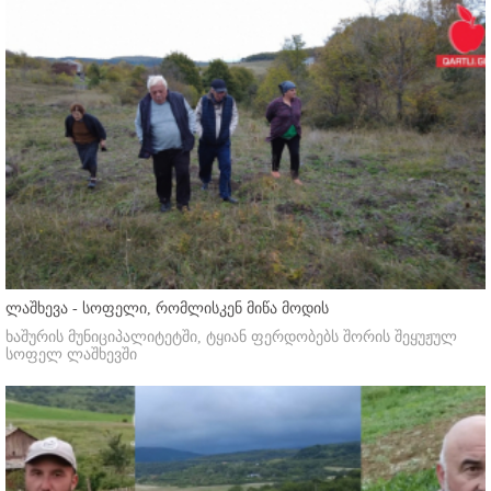
ლაშხევა - სოფელი, რომლისკენ მიწა მოდის
ხაშურის მუნიციპალიტეტში, ტყიან ფერდობებს შორის შეყუჟულ
სოფელ ლაშხევში