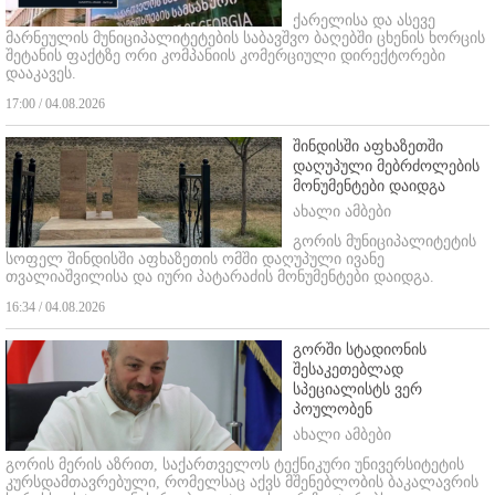
ქარელისა და ასევე
მარნეულის მუნიციპალიტეტების საბავშვო ბაღებში ცხენის ხორცის
შეტანის ფაქტზე ორი კომპანიის კომერციული დირექტორები
დააკავეს.
17:00 / 04.08.2026
შინდისში აფხაზეთში
დაღუპული მებრძოლების
მონუმენტები დაიდგა
ახალი ამბები
გორის მუნიციპალიტეტის
სოფელ შინდისში აფხაზეთის ომში დაღუპული ივანე
თვალიაშვილისა და იური პატარაძის მონუმენტები დაიდგა.
16:34 / 04.08.2026
გორში სტადიონის
შესაკეთებლად
სპეციალისტს ვერ
პოულობენ
ახალი ამბები
გორის მერის აზრით, საქართველოს ტექნიკური უნივერსიტეტის
კურსდამთავრებული, რომელსაც აქვს მშენებლობის ბაკალავრის