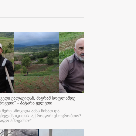
ოვედი ქალაქიდან, მაგრამ სოფლამდე
მოვედი'' - პატარა ყელეთი
ი მერი ამოვიდა ამას წინათ და
ებულმა იკითხა: აქ როგორ ცხოვრობთო?
რაფო ამოდისო?"