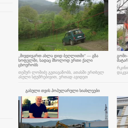
„მივდივართ ახლა დიდ ბეღლითში“ — გზა
გომი-
სოფელში, სადაც მხოლოდ ერთი ქალი
მატა
ცხოვრობს
რკინი
თემურ ლომიძე გვთავაზობს, ათასში ერთხელ
დაკვა
ასული სტუმრებივით, ერთად ავიდეთ
გასული თვის პოპულარული სიახლეები