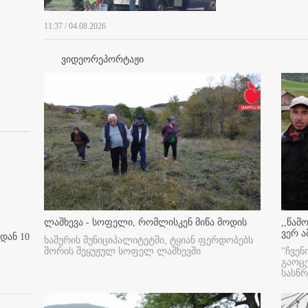
11:37 / 04.08.2026
ვიდეორეპორტაჟი
ლაშხევა - სოფელი, რომლისკენ მიწა მოდის
,,წამ
ვერ ა
დან 10
ხაშურის მუნიციპალიტეტში, ტყიან ფერდობებს
შორის შეყუჟულ სოფელ ლაშხევში
"ჩვენ
გაოც
სასწ