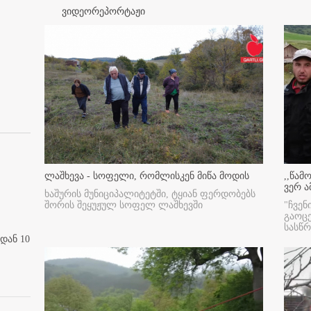
ვიდეორეპორტაჟი
ლაშხევა - სოფელი, რომლისკენ მიწა მოდის
,,წამ
ვერ ა
ხაშურის მუნიციპალიტეტში, ტყიან ფერდობებს
შორის შეყუჟულ სოფელ ლაშხევში
"ჩვენ
გაოც
სასწ
დან 10