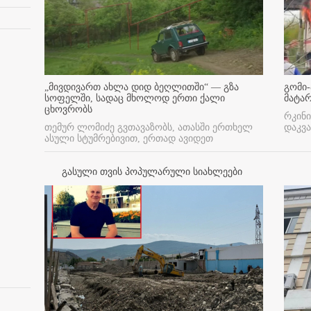
„მივდივართ ახლა დიდ ბეღლითში“ — გზა
გომი-
სოფელში, სადაც მხოლოდ ერთი ქალი
მატა
ცხოვრობს
რკინი
თემურ ლომიძე გვთავაზობს, ათასში ერთხელ
დაკვა
ასული სტუმრებივით, ერთად ავიდეთ
გასული თვის პოპულარული სიახლეები