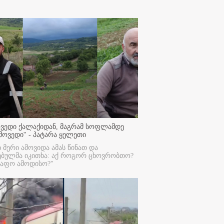
ოვედი ქალაქიდან, მაგრამ სოფლამდე
მოვედი'' - პატარა ყელეთი
ი მერი ამოვიდა ამას წინათ და
ებულმა იკითხა: აქ როგორ ცხოვრობთო?
რაფო ამოდისო?"