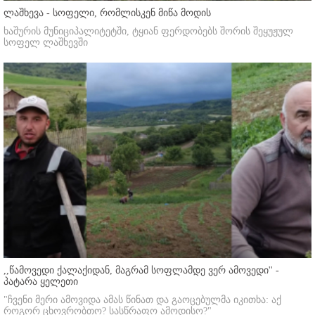
ლაშხევა - სოფელი, რომლისკენ მიწა მოდის
ხაშურის მუნიციპალიტეტში, ტყიან ფერდობებს შორის შეყუჟულ
სოფელ ლაშხევში
,,წამოვედი ქალაქიდან, მაგრამ სოფლამდე ვერ ამოვედი'' -
პატარა ყელეთი
"ჩვენი მერი ამოვიდა ამას წინათ და გაოცებულმა იკითხა: აქ
როგორ ცხოვრობთო? სასწრაფო ამოდისო?"