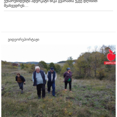
ექსპრეზიდენტს ადვოკატი ნიკა გვარამია უკვე დღისით
შეახვედრეს....
ვიდეორეპორტაჟი