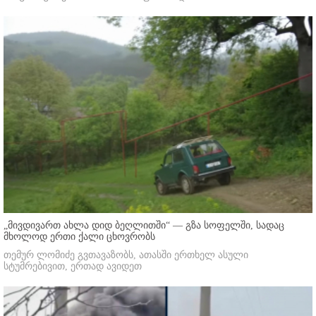
„მივდივართ ახლა დიდ ბეღლითში“ — გზა სოფელში, სადაც
მხოლოდ ერთი ქალი ცხოვრობს
თემურ ლომიძე გვთავაზობს, ათასში ერთხელ ასული
სტუმრებივით, ერთად ავიდეთ