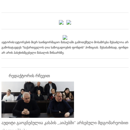
ავტორის/ავტორების მიერ საინფორმაციო მასალაში გამოთქმული მოსაზრება შესაძლოა არ
გამოხატავდეს "საქართველოს ღია საზოგადოების ფონდის" პოზიციას. შესაბამისად, ფონდი
არ არის პასუხისმგებელი მასალის შინაარსზე.
რედაქტორის რჩევით
აუდიტი გაოგნებულია კასპის ,,აიპებში'' არსებული მდგომარეობით