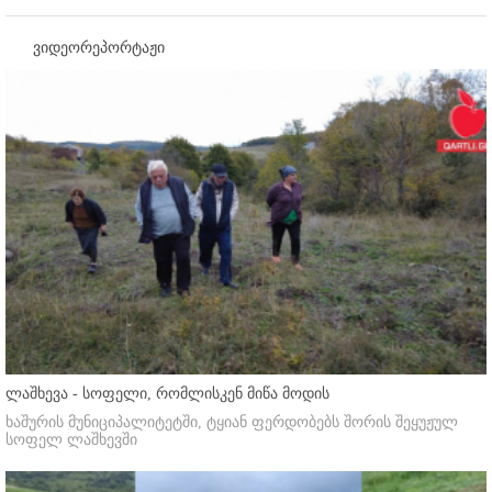
ვიდეორეპორტაჟი
ლაშხევა - სოფელი, რომლისკენ მიწა მოდის
ხაშურის მუნიციპალიტეტში, ტყიან ფერდობებს შორის შეყუჟულ
სოფელ ლაშხევში