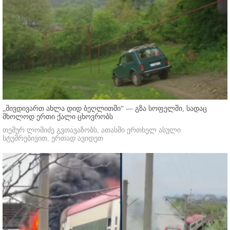
„მივდივართ ახლა დიდ ბეღლითში“ — გზა სოფელში, სადაც
მხოლოდ ერთი ქალი ცხოვრობს
თემურ ლომიძე გვთავაზობს, ათასში ერთხელ ასული
სტუმრებივით, ერთად ავიდეთ