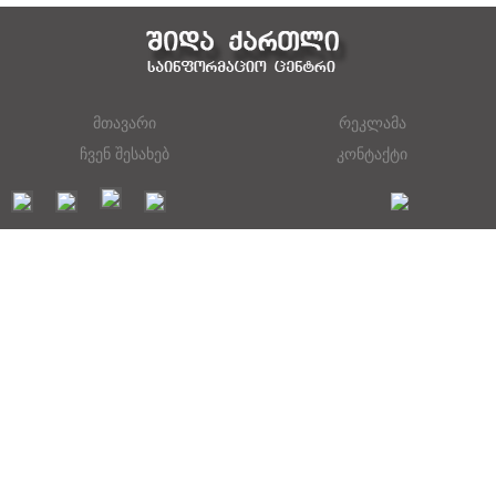
მთავარი
რეკლამა
ჩვენ შესახებ
კონტაქტი