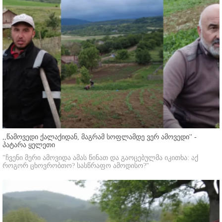
,,წამოვედი ქალაქიდან, მაგრამ სოფლამდე ვერ ამოვედი'' -
პატარა ყელეთი
"ჩვენი მერი ამოვიდა ამას წინათ და გაოცებულმა იკითხა: აქ
როგორ ცხოვრობთო? სასწრაფო ამოდისო?"