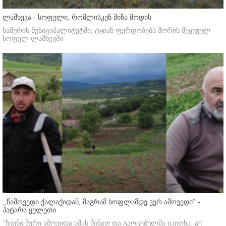
ლაშხევა - სოფელი, რომლისკენ მიწა მოდის
ხაშურის მუნიციპალიტეტში, ტყიან ფერდობებს შორის შეყუჟულ
სოფელ ლაშხევში
,,წამოვედი ქალაქიდან, მაგრამ სოფლამდე ვერ ამოვედი'' -
პატარა ყელეთი
"ჩვენი მერი ამოვიდა ამას წინათ და გაოცებულმა იკითხა: აქ