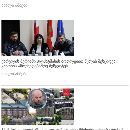
ახალი ამბები
ქარელის მერიაში პლასტმასის ბოთლებით წყლის შესყიდვა
კანონის ამოქმედებამდე შეწყვიტეს
ახალი ამბები
12 მარტის სხდომაზე ახალი კორპუსების მშენებლობის საკითხები