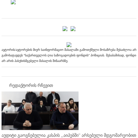
ავტორის/ავტორების მიერ საინფორმაციო მასალაში გამოთქმული მოსაზრება შესაძლოა არ
გამოხატავდეს "საქართველოს ღია საზოგადოების ფონდის" პოზიციას. შესაბამისად, ფონდი
არ არის პასუხისმგებელი მასალის შინაარსზე.
რედაქტორის რჩევით
აუდიტი გაოგნებულია კასპის ,,აიპებში'' არსებული მდგომარეობით