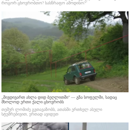
როგორ ცხოვრობთო? სასწრაფო ამოდისო?"
„მივდივართ ახლა დიდ ბეღლითში“ — გზა სოფელში, სადაც
მხოლოდ ერთი ქალი ცხოვრობს
თემურ ლომიძე გვთავაზობს, ათასში ერთხელ ასული
სტუმრებივით, ერთად ავიდეთ