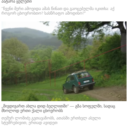
პატარა ყელეთი
"ჩვენი მერი ამოვიდა ამას წინათ და გაოცებულმა იკითხა: აქ
როგორ ცხოვრობთო? სასწრაფო ამოდისო?"
„მივდივართ ახლა დიდ ბეღლითში“ — გზა სოფელში, სადაც
მხოლოდ ერთი ქალი ცხოვრობს
თემურ ლომიძე გვთავაზობს, ათასში ერთხელ ასული
სტუმრებივით, ერთად ავიდეთ