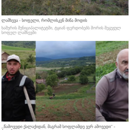
ლაშხევა - სოფელი, რომლისკენ მიწა მოდის
ხაშურის მუნიციპალიტეტში, ტყიან ფერდობებს შორის შეყუჟულ
სოფელ ლაშხევში
,,წამოვედი ქალაქიდან, მაგრამ სოფლამდე ვერ ამოვედი'' -