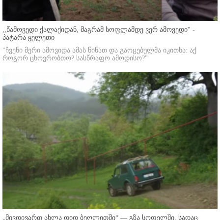
,,წამოვედი ქალაქიდან, მაგრამ სოფლამდე ვერ ამოვედი'' -
პატარა ყელეთი
"ჩვენი მერი ამოვიდა ამას წინათ და გაოცებულმა იკითხა: აქ
როგორ ცხოვრობთო? სასწრაფო ამოდისო?"
„მივდივართ ახლა დიდ ბეღლითში“ — გზა სოფელში, სადაც