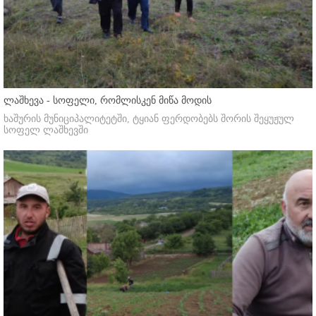
ლაშხევა - სოფელი, რომლისკენ მიწა მოდის
ხაშურის მუნიციპალიტეტში, ტყიან ფერდობებს შორის შეყუჟულ
სოფელ ლაშხევში