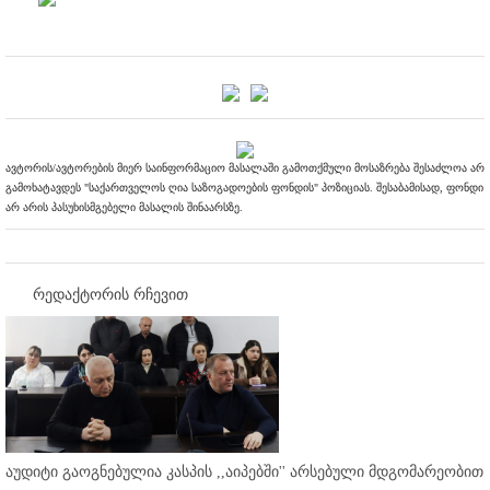
ავტორის/ავტორების მიერ საინფორმაციო მასალაში გამოთქმული მოსაზრება შესაძლოა არ
გამოხატავდეს "საქართველოს ღია საზოგადოების ფონდის" პოზიციას. შესაბამისად, ფონდი
არ არის პასუხისმგებელი მასალის შინაარსზე.
რედაქტორის რჩევით
აუდიტი გაოგნებულია კასპის ,,აიპებში'' არსებული მდგომარეობით