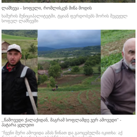
ლაშხევა - სოფელი, რომლისკენ მიწა მოდის
ხაშურის მუნიციპალიტეტში, ტყიან ფერდობებს შორის შეყუჟულ
სოფელ ლაშხევში
,,წამოვედი ქალაქიდან, მაგრამ სოფლამდე ვერ ამოვედი'' -
პატარა ყელეთი
"ჩვენი მერი ამოვიდა ამას წინათ და გაოცებულმა იკითხა: აქ