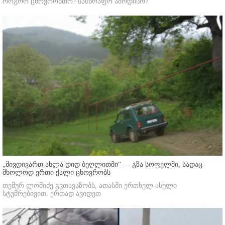
როგორ ცხოვრობთო? სასწრაფო ამოდისო?"
„მივდივართ ახლა დიდ ბეღლითში“ — გზა სოფელში, სადაც
მხოლოდ ერთი ქალი ცხოვრობს
თემურ ლომიძე გვთავაზობს, ათასში ერთხელ ასული
სტუმრებივით, ერთად ავიდეთ