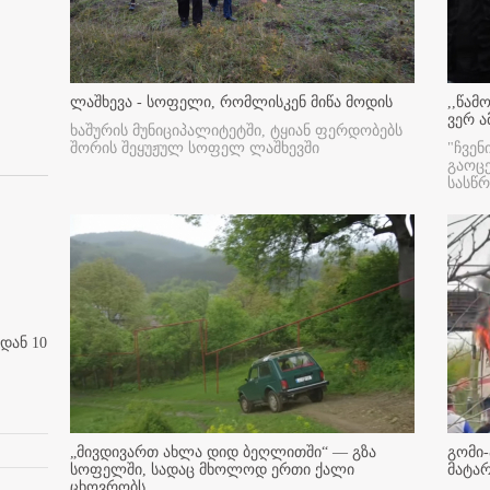
ლაშხევა - სოფელი, რომლისკენ მიწა მოდის
,,წამ
ვერ ა
ხაშურის მუნიციპალიტეტში, ტყიან ფერდობებს
შორის შეყუჟულ სოფელ ლაშხევში
"ჩვენ
გაოც
სასწ
დან 10
„მივდივართ ახლა დიდ ბეღლითში“ — გზა
გომი-
სოფელში, სადაც მხოლოდ ერთი ქალი
მატა
ცხოვრობს