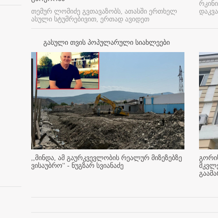
რკინი
თემურ ლომიძე გვთავაზობს, ათასში ერთხელ
დაკვა
ასული სტუმრებივით, ერთად ავიდეთ
გასული თვის პოპულარული სიახლეები
,,მინდა, ამ გაურკვევლობის რეალურ მიზეზებზე
გორის
ვისაუბრო'' - ნუგზარ სვიანაძე
მკვლ
გაამ