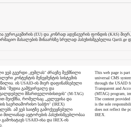
ევროკავშირის (EU) და კონრად ადენაუერის ფონდის (KAS) მიერ,
აციო მასალების შინაარსზე სრულად პასუხისმგებელია Qartli.ge დ
ი ვებ გვერდი „ჯუმლას" ძრავზე შექმნილი
This web page is part
ალური კონტენტის მენეჯმენტის სისტემის
universal CMS system
აწილია. ის USAID-ის მიერ დაფინანსებული
through the USAID f
ის "მედია გამჭვირვალე და
Transparent and Acco
შვალდებული მმართველობისთვის" (M-TAG)
(MTAG) program, im
ით შეიქმნა, რომელსაც „კვლევისა და
The content provided 
ის საერთაშორისო საბჭო" (IREX)
is the sole responsibil
ლებს. ამ ვებ საიტზე გამოქვეყნებული
does not reflect the 
ი მთლიანად ავტორების პასუხისმგებლობაა
IREX.
რ გამოხატავს USAID-ისა და IREX-ის
ს.