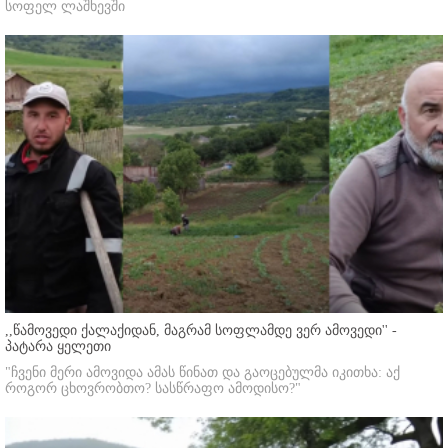
სოფელ ლაშხევში
,,წამოვედი ქალაქიდან, მაგრამ სოფლამდე ვერ ამოვედი'' -
პატარა ყელეთი
"ჩვენი მერი ამოვიდა ამას წინათ და გაოცებულმა იკითხა: აქ
როგორ ცხოვრობთო? სასწრაფო ამოდისო?"