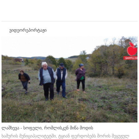
ვიდეორეპორტაჟი
ლაშხევა - სოფელი, რომლისკენ მიწა მოდის
ხაშურის მუნიციპალიტეტში, ტყიან ფერდობებს შორის შეყუჟულ