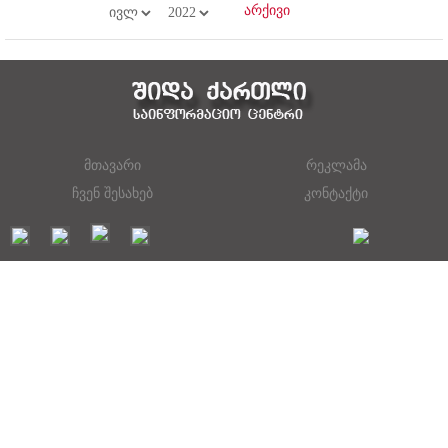
მთავარი
რეკლამა
ჩვენ შესახებ
კონტაქტი