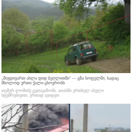
„მივდივართ ახლა დიდ ბეღლითში“ — გზა სოფელში, სადაც
მხოლოდ ერთი ქალი ცხოვრობს
თემურ ლომიძე გვთავაზობს, ათასში ერთხელ ასული
სტუმრებივით, ერთად ავიდეთ