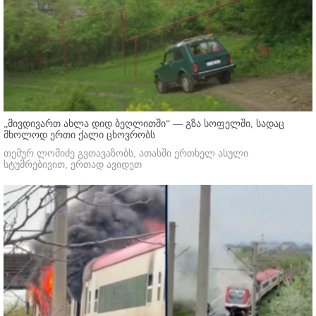
„მივდივართ ახლა დიდ ბეღლითში“ — გზა სოფელში, სადაც
მხოლოდ ერთი ქალი ცხოვრობს
თემურ ლომიძე გვთავაზობს, ათასში ერთხელ ასული
სტუმრებივით, ერთად ავიდეთ