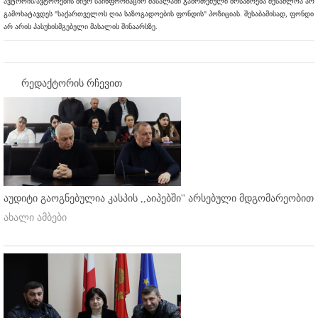
ავტორის/ავტორების მიერ საინფორმაციო მასალაში გამოთქმული მოსაზრება შესაძლოა არ
გამოხატავდეს "საქართველოს ღია საზოგადოების ფონდის" პოზიციას. შესაბამისად, ფონდი
არ არის პასუხისმგებელი მასალის შინაარსზე.
რედაქტორის რჩევით
აუდიტი გაოგნებულია კასპის ,,აიპებში'' არსებული მდგომარეობით
ახალი ამბები