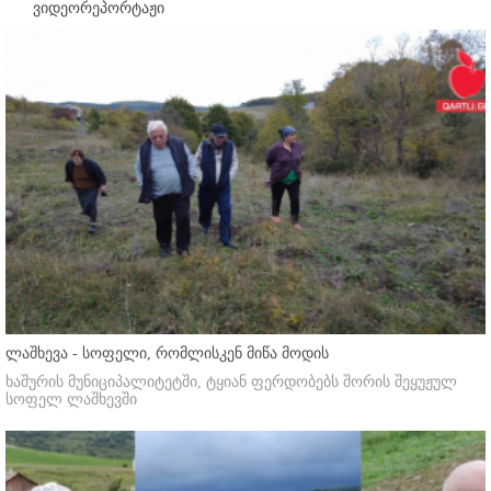
ვიდეორეპორტაჟი
ლაშხევა - სოფელი, რომლისკენ მიწა მოდის
ხაშურის მუნიციპალიტეტში, ტყიან ფერდობებს შორის შეყუჟულ
სოფელ ლაშხევში