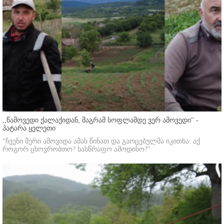
,,წამოვედი ქალაქიდან, მაგრამ სოფლამდე ვერ ამოვედი'' -
პატარა ყელეთი
"ჩვენი მერი ამოვიდა ამას წინათ და გაოცებულმა იკითხა: აქ
როგორ ცხოვრობთო? სასწრაფო ამოდისო?"