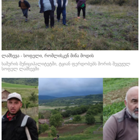
ლაშხევა - სოფელი, რომლისკენ მიწა მოდის
ხაშურის მუნიციპალიტეტში, ტყიან ფერდობებს შორის შეყუჟულ
სოფელ ლაშხევში