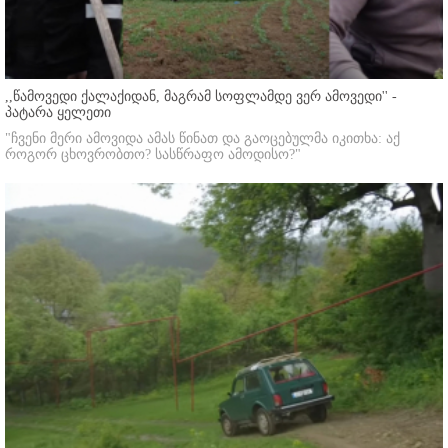
,,წამოვედი ქალაქიდან, მაგრამ სოფლამდე ვერ ამოვედი'' -
პატარა ყელეთი
"ჩვენი მერი ამოვიდა ამას წინათ და გაოცებულმა იკითხა: აქ
როგორ ცხოვრობთო? სასწრაფო ამოდისო?"