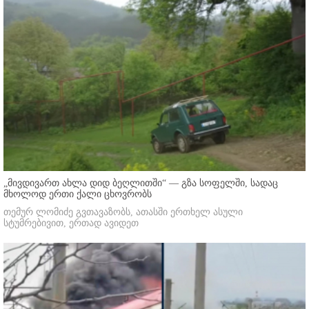
„მივდივართ ახლა დიდ ბეღლითში“ — გზა სოფელში, სადაც
მხოლოდ ერთი ქალი ცხოვრობს
თემურ ლომიძე გვთავაზობს, ათასში ერთხელ ასული
სტუმრებივით, ერთად ავიდეთ