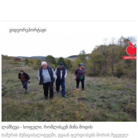
ვიდეორეპორტაჟი
ლაშხევა - სოფელი, რომლისკენ მიწა მოდის
ხაშურის მუნიციპალიტეტში, ტყიან ფერდობებს შორის შეყუჟულ