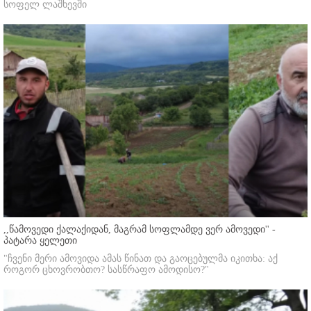
სოფელ ლაშხევში
,,წამოვედი ქალაქიდან, მაგრამ სოფლამდე ვერ ამოვედი'' -
პატარა ყელეთი
"ჩვენი მერი ამოვიდა ამას წინათ და გაოცებულმა იკითხა: აქ
როგორ ცხოვრობთო? სასწრაფო ამოდისო?"