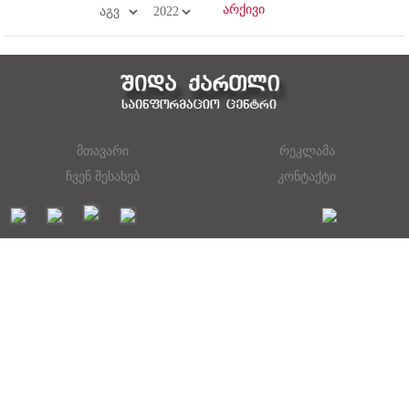
მთავარი
რეკლამა
ჩვენ შესახებ
კონტაქტი