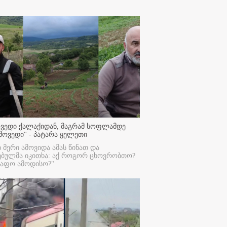
ოვედი ქალაქიდან, მაგრამ სოფლამდე
მოვედი'' - პატარა ყელეთი
ი მერი ამოვიდა ამას წინათ და
ებულმა იკითხა: აქ როგორ ცხოვრობთო?
რაფო ამოდისო?"