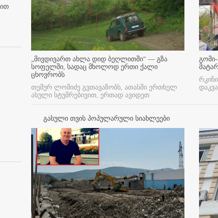
ბით
„მივდივართ ახლა დიდ ბეღლითში“ — გზა
გომი-
სოფელში, სადაც მხოლოდ ერთი ქალი
მატა
ცხოვრობს
რკინი
თემურ ლომიძე გვთავაზობს, ათასში ერთხელ
დაკვა
ასული სტუმრებივით, ერთად ავიდეთ
გასული თვის პოპულარული სიახლეები