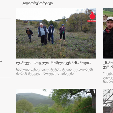
ვიდეორეპორტაჟი
ა
ლაშხევა - სოფელი, რომლისკენ მიწა მოდის
,,წამ
ვერ ა
ხაშურის მუნიციპალიტეტში, ტყიან ფერდობებს
შორის შეყუჟულ სოფელ ლაშხევში
"ჩვენ
გაოც
სასწ