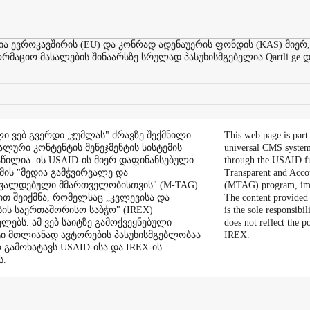
ევროკავშირის (EU) და კონრად ადენაუერის ფონდის (KAS) მიერ,
აციო მასალების შინაარსზე სრულად პასუხისმგებელია Qartli.ge დ
ი ვებ გვერდი „ჯუმლას" ძრავზე შექმნილი
This web page is part
ალური კონტენტის მენეჯმენტის სისტემის
universal CMS system
აწილია. ის USAID-ის მიერ დაფინანსებული
through the USAID f
ის "მედია გამჭვირვალე და
Transparent and Acco
შვალდებული მმართველობისთვის" (M-TAG)
(MTAG) program, im
ით შეიქმნა, რომელსაც „კვლევისა და
The content provided 
ის საერთაშორისო საბჭო" (IREX)
is the sole responsibil
ლებს. ამ ვებ საიტზე გამოქვეყნებული
does not reflect the 
ი მთლიანად ავტორების პასუხისმგებლობაა
IREX.
რ გამოხატავს USAID-ისა და IREX-ის
ს.