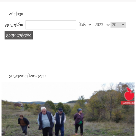
არქივი
ფილტრი
გაფილტვრა
ვიდეორეპორტაჟი