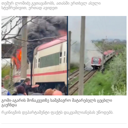
თემურ ლომიძე გვთავაზობს, ათასში ერთხელ ასული
სტუმრებივით, ერთად ავიდეთ
გომი-აგარის მონაკვეთზე სამგზავრო მატარებელს ცეცხლი
გაუჩნდა
რკინიგზის დეპარტამენტი ფაქტს დაკვამლიანებას უწოდებს.