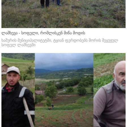
ლაშხევა - სოფელი, რომლისკენ მიწა მოდის
ხაშურის მუნიციპალიტეტში, ტყიან ფერდობებს შორის შეყუჟულ
სოფელ ლაშხევში