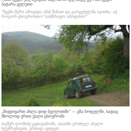
პატარა ყელეთი
"ჩვენი მერი ამოვიდა ამას წინათ და გაოცებულმა იკითხა: აქ
როგორ ცხოვრობთო? სასწრაფო ამოდისო?"
„მივდივართ ახლა დიდ ბეღლითში“ — გზა სოფელში, სადაც
მხოლოდ ერთი ქალი ცხოვრობს
თემურ ლომიძე გვთავაზობს, ათასში ერთხელ ასული
სტუმრებივით, ერთად ავიდეთ