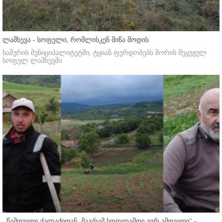
ლაშხევა - სოფელი, რომლისკენ მიწა მოდის
ხაშურის მუნიციპალიტეტში, ტყიან ფერდობებს შორის შეყუჟულ
სოფელ ლაშხევში
,,წამოვედი ქალაქიდან, მაგრამ სოფლამდე ვერ ამოვედი'' -