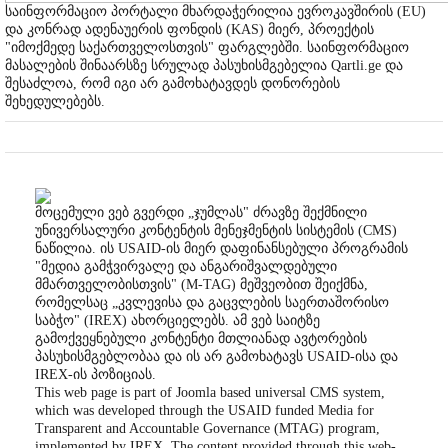
საინფორმაციო პორტალი მხარდაჭერილია ევროკავშირის (EU)
და კონრად ადენაუერის ფონდის (KAS) მიერ, პროექტის
"იმოქმედე საქართველოსთვის" ფარგლებში. საინფორმაციო
მასალების შინაარსზე სრულად პასუხისმგებელია Qartli.ge და
შესაძლოა, რომ იგი არ გამოხატავდეს დონორების
შეხედულებებს.
მოცემული ვებ გვერდი „ჯუმლას" ძრავზე შექმნილი
უნივერსალური კონტენტის მენეჯმენტის სისტემის (CMS)
ნაწილია. ის USAID-ის მიერ დაფინანსებული პროგრამის
"მედია გამჭვირვალე და ანგარიშვალდებული
მმართველობისთვის" (M-TAG) მეშვეობით შეიქმნა,
რომელსაც „კვლევისა და გაცვლების საერთაშორისო
საბჭო" (IREX) ახორციელებს. ამ ვებ საიტზე
გამოქვეყნებული კონტენტი მთლიანად ავტორების
პასუხისმგებლობაა და ის არ გამოხატავს USAID-ისა და
IREX-ის პოზიციას.
This web page is part of Joomla based universal CMS system,
which was developed through the USAID funded Media for
Transparent and Accountable Governance (MTAG) program,
implemented by IREX. The content provided through this web-