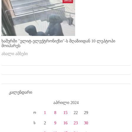
ხაშურში "ელიტ-ელექტრონიქსი"-ს მღაზიიდან 10 ლეპტოპი
მოიპარეს
ახალი ამბები
კალენდარი
აპრილი 2024
ო
1
8
15
22
29
ს
2
9
16
23
30