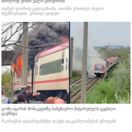
მხოლოდ ერთი ქალი ცხოვრობს
თემურ ლომიძე გვთავაზობს, ათასში ერთხელ ასული
სტუმრებივით, ერთად ავიდეთ
გომი-აგარის მონაკვეთზე სამგზავრო მატარებელს ცეცხლი
გაუჩნდა
რკინიგზის დეპარტამენტი ფაქტს დაკვამლიანებას უწოდებს.