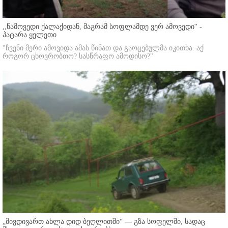
,,წამოვედი ქალაქიდან, მაგრამ სოფლამდე ვერ ამოვედი'' -
პატარა ყელეთი
"ჩვენი მერი ამოვიდა ამას წინათ და გაოცებულმა იკითხა: აქ
როგორ ცხოვრობთო? სასწრაფო ამოდისო?"
„მივდივართ ახლა დიდ ბეღლითში“ — გზა სოფელში, სადაც