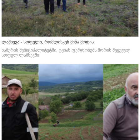
ლაშხევა - სოფელი, რომლისკენ მიწა მოდის
ხაშურის მუნიციპალიტეტში, ტყიან ფერდობებს შორის შეყუჟულ
სოფელ ლაშხევში