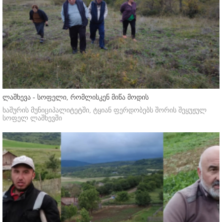
ლაშხევა - სოფელი, რომლისკენ მიწა მოდის
ხაშურის მუნიციპალიტეტში, ტყიან ფერდობებს შორის შეყუჟულ
სოფელ ლაშხევში