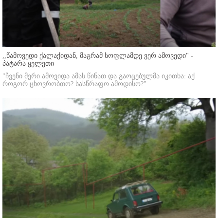
,,წამოვედი ქალაქიდან, მაგრამ სოფლამდე ვერ ამოვედი'' -
პატარა ყელეთი
"ჩვენი მერი ამოვიდა ამას წინათ და გაოცებულმა იკითხა: აქ
როგორ ცხოვრობთო? სასწრაფო ამოდისო?"