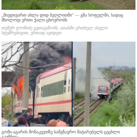
„მივდივართ ახლა დიდ ბეღლითში“ — გზა სოფელში, სადაც
მხოლოდ ერთი ქალი ცხოვრობს
თემურ ლომიძე გვთავაზობს, ათასში ერთხელ ასული
სტუმრებივით, ერთად ავიდეთ
გომი-აგარის მონაკვეთზე სამგზავრო მატარებელს ცეცხლი
გაუჩნდა