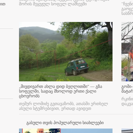
შორის შეყუჟულ სოფელ ლაშხევში
"ჩვენ
ბით
გაოც
სასწ
„მივდივართ ახლა დიდ ბეღლითში“ — გზა
გომი-
სოფელში, სადაც მხოლოდ ერთი ქალი
მატა
ცხოვრობს
რკინი
თემურ ლომიძე გვთავაზობს, ათასში ერთხელ
დაკვა
ასული სტუმრებივით, ერთად ავიდეთ
გასული თვის პოპულარული სიახლეები