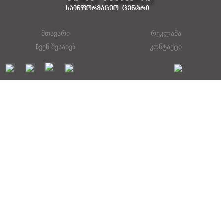
მთავარი
რეკლამა
ჩვენ შესახებ
კონტაქტი