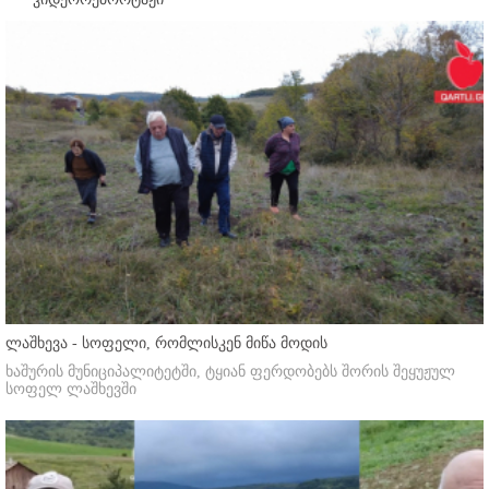
ლაშხევა - სოფელი, რომლისკენ მიწა მოდის
ხაშურის მუნიციპალიტეტში, ტყიან ფერდობებს შორის შეყუჟულ
სოფელ ლაშხევში