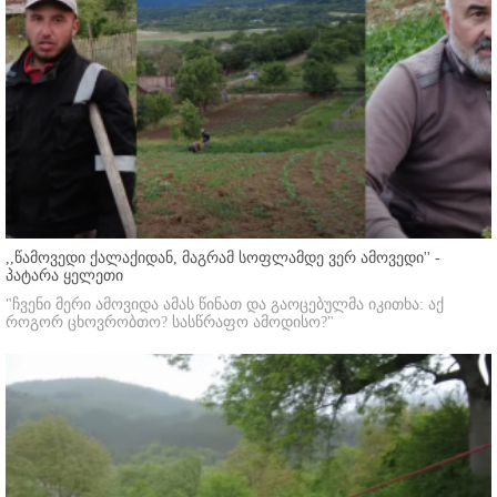
,,წამოვედი ქალაქიდან, მაგრამ სოფლამდე ვერ ამოვედი'' -
პატარა ყელეთი
"ჩვენი მერი ამოვიდა ამას წინათ და გაოცებულმა იკითხა: აქ
როგორ ცხოვრობთო? სასწრაფო ამოდისო?"