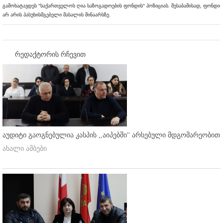
გამოხატავდეს "საქართველოს ღია საზოგადოების ფონდის" პოზიციას. შესაბამისად, ფონდი
არ არის პასუხისმგებელი მასალის შინაარსზე.
რედაქტორის რჩევით
აუდიტი გაოგნებულია კასპის ,,აიპებში'' არსებული მდგომარეობით
ახალი ამბები