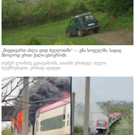
„მივდივართ ახლა დიდ ბეღლითში“ — გზა სოფელში, სადაც
მხოლოდ ერთი ქალი ცხოვრობს
თემურ ლომიძე გვთავაზობს, ათასში ერთხელ ასული
სტუმრებივით, ერთად ავიდეთ