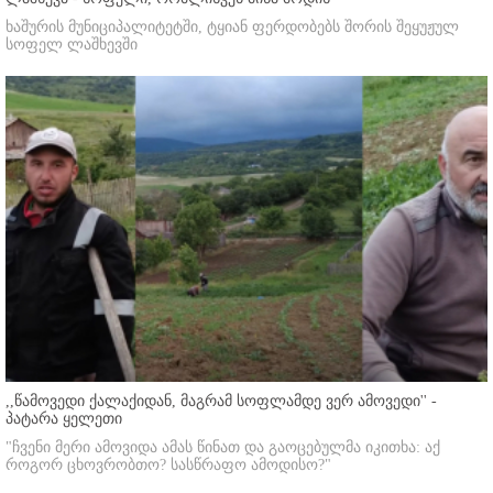
ხაშურის მუნიციპალიტეტში, ტყიან ფერდობებს შორის შეყუჟულ
სოფელ ლაშხევში
,,წამოვედი ქალაქიდან, მაგრამ სოფლამდე ვერ ამოვედი'' -
პატარა ყელეთი
"ჩვენი მერი ამოვიდა ამას წინათ და გაოცებულმა იკითხა: აქ
როგორ ცხოვრობთო? სასწრაფო ამოდისო?"