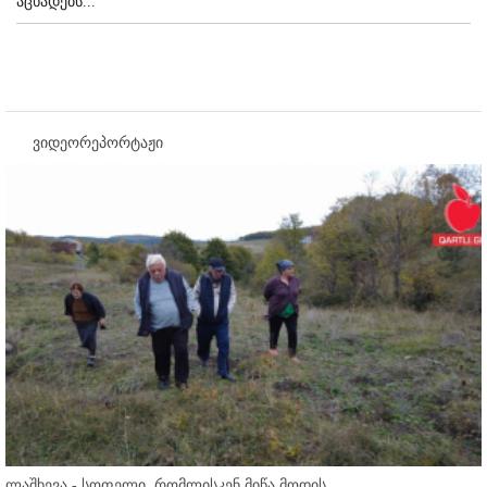
აცხადებს...
ვიდეორეპორტაჟი
ლაშხევა - სოფელი, რომლისკენ მიწა მოდის