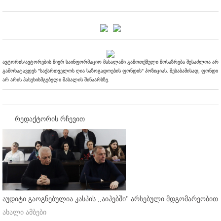
ავტორის/ავტორების მიერ საინფორმაციო მასალაში გამოთქმული მოსაზრება შესაძლოა არ
გამოხატავდეს "საქართველოს ღია საზოგადოების ფონდის" პოზიციას. შესაბამისად, ფონდი
არ არის პასუხისმგებელი მასალის შინაარსზე.
რედაქტორის რჩევით
აუდიტი გაოგნებულია კასპის ,,აიპებში'' არსებული მდგომარეობით
ახალი ამბები