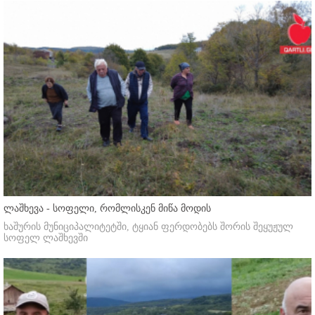
ლაშხევა - სოფელი, რომლისკენ მიწა მოდის
ხაშურის მუნიციპალიტეტში, ტყიან ფერდობებს შორის შეყუჟულ
სოფელ ლაშხევში