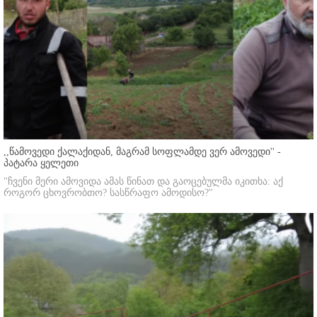
,,წამოვედი ქალაქიდან, მაგრამ სოფლამდე ვერ ამოვედი'' -
პატარა ყელეთი
"ჩვენი მერი ამოვიდა ამას წინათ და გაოცებულმა იკითხა: აქ
როგორ ცხოვრობთო? სასწრაფო ამოდისო?"