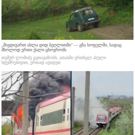
„მივდივართ ახლა დიდ ბეღლითში“ — გზა სოფელში, სადაც
მხოლოდ ერთი ქალი ცხოვრობს
თემურ ლომიძე გვთავაზობს, ათასში ერთხელ ასული
სტუმრებივით, ერთად ავიდეთ