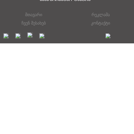
მთავარი
რეკლამა
ჩვენ შესახებ
კონტაქტი