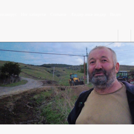
ронавирус
Ног хабæрттæ
Статьятæ
Æндæр æмæ æндæр
Видео