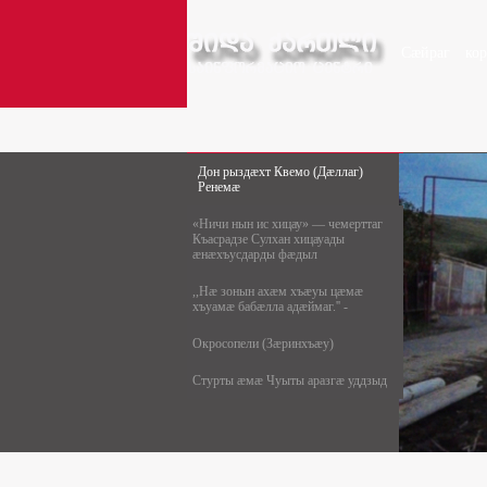
Сæйраг
ко
Дон рыздæхт Квемо (Дæллаг)
Ренемæ
«Ничи нын ис хицау» — чемерттаг
Къасрадзе Сулхан хицауады
æнæхъусдарды фæдыл
,,Нæ зонын ахæм хъæуы цæмæ
хъуамæ бабæлла адæймаг.'' -
Окросопели (Зæринхъæу)
Стурты æмæ Чуыты аразгæ уддзыд