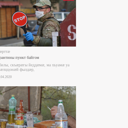
æрттæ
рантины пункт байгом
илы, скъæрæгы йеддæмæ, ма хъуамæ уа
бæлццонæй фылдæр,
1.04.2020