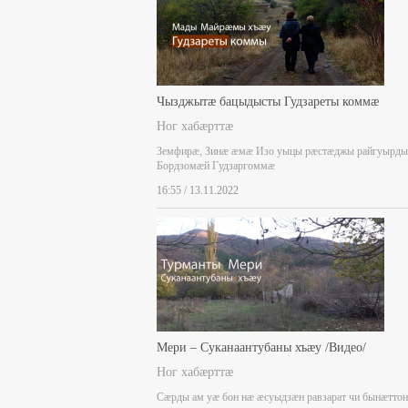
Чызджытæ бацыдысты Гудзареты коммæ
Ног хабæрттæ
Земфирæ, Зинæ æмæ Изо уыцы рæстæджы райгуырды
Бордзомæй Гудзаргоммæ
16:55 / 13.11.2022
Мери – Суканаантубаны хъæу /Видео/
Ног хабæрттæ
Сæрды ам уæ бон нæ æсуыдзæн равзарат чи бынæттон