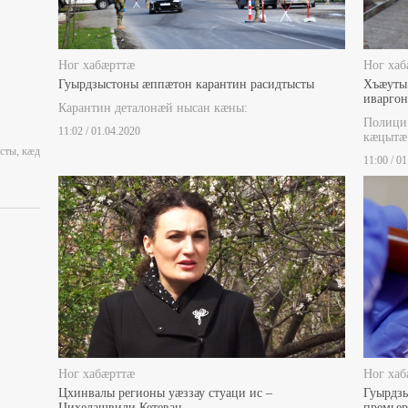
Ног хабæрттæ
Ног хаб
Гуырдзыстоны æппæтон карантин расидтысты
Хъæуты
иварго
Карантин деталонæй нысан кæны:
Полици
11:02 / 01.04.2020
кæцытæ
сты, кæд
11:00 / 0
Ног хабæрттæ
Ног хаб
Цхинвалы регионы уæззау стуаци ис –
Гуырдзы
Цихелашвили Кетеван
премье