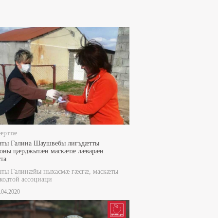
æрттæ
аты Галина Шаушвебы лигъдæтты
оны цæрджытæн маскæтæ лæварæн
та
аты Галинæйы ныхасмæ гæсгæ, маскæты
кодтой ассоциаци
4.04.2020