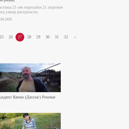
ыстоны 21-æм мартъийæ 21 апрелмæ
нд уавæр расидтысты.
1.04.2020
25
26
27
28
29
30
31
32
»
ыздæхт Квемо (Дæллаг) Ренемæ