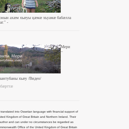
зонын ахæм хъæуы цæмæ хъуамæ бабæлла
г.'' -
Мери
–
аантубаны хъæу /Видео/
абæрттæ
 translated into Ossetian language with financial support of
ted Kingdom of Great Britain and Northern Ireland. Their
he author and can under no circumstances be regarded as
Commonwealth Office of the United Kingdom of Great Britain