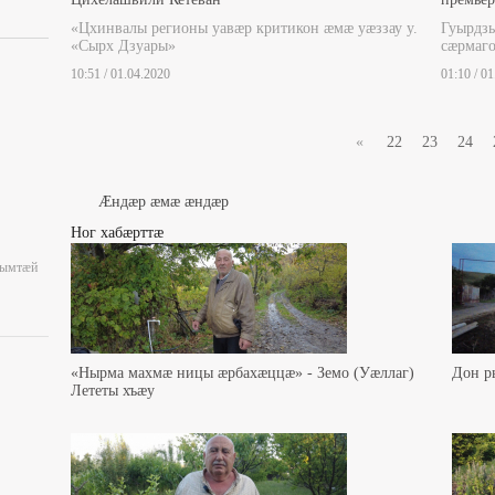
«Цхинвалы регионы уавæр критикон æмæ уæззау у.
Гуырдз
«Сырх Дзуары»
сæрмаго
10:51 / 01.04.2020
01:10 / 0
«
22
23
24
Æндæр æмæ æндæр
Ног хабæрттæ
уымтæй
«Нырма махмæ ницы æрбахæццæ» - Земо (Уæллаг)
Дон р
Лететы хъæу