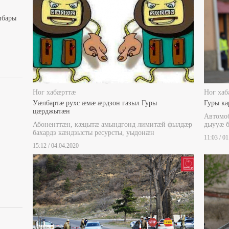
ибары
Ног хабæрттæ
Ног хаб
Уæлбартæ рухс æмæ æрдзон газыл Гуры
Гуры ка
цæрджытæн
Автомоб
Абоненттæн, кæцытæ амындгонд лимитæй фылдæр
дыууæ 
бахардз кæндзысты ресурсты, уыдонæн
11:03 / 0
15:12 / 04.04.2020