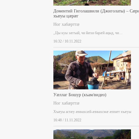
Доментий Гиголашвили (Джиголаты) – Сæр
хъæуы цæрæг
Ног хабæрттæ
,,Цы куы зæгъай, чи йæхи барæй ацыд, чи…
16:32 / 10.11.2022
Уæллаг Бошур (къам/видео)
Ног хабæрттæ
Хъæуы астæу æввахсæй-æввахсмæ æппæт хъæуы
16:48 / 11.11.2022