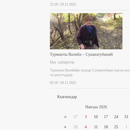
23:29 / 20.11.2022
Турманты Валийа – Суканатубанæй
Ног хабæрттæ
Турманты Валийайы хæдзар Суканатубаны хъæуы къ
сæ рæсугъддæр
02:10 / 26.11.2022
Къæлиндар
Нaнҳәa 2026
п
27
3
10
17
24
31
в
28
4
11
18
25
1