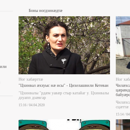
Боны ногдзинæдтæ
вили
Ног хабæрттæ
Ног хаб
ы
"Цхинвал æххуыс нæ исы" - Цихелашвили Кетеван
Чилæхс
цæрæнд
"Цхинвалы "рдæм уавæр стыр катайаг у. Цхинвалы
байуæрс
дзуапп дзæвгар
Чилæхс
15:16 / 04.04.2020
сцæттæ 
15:14 / 0