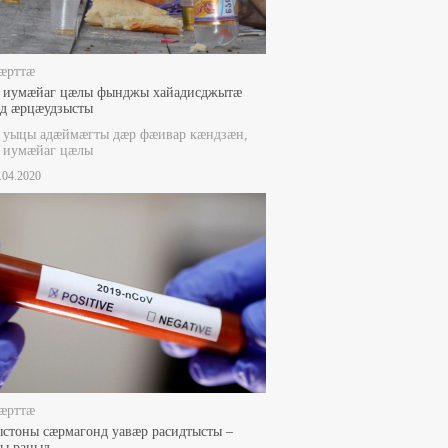
æрттæ
 иумæйаг цæлы фынджы хайадисджытæ
нд æрцæудзысты
 уыцы адæймæгты дæр фæивар кæндзæн,
 иумæйаг цæлы
1.04.2020
æрттæ
стоны сæрмагонд уавæр расидтысты –
ры рацыд