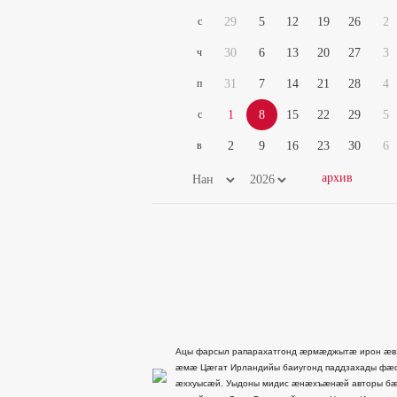
с
29
5
12
19
26
2
ч
30
6
13
20
27
3
п
31
7
14
21
28
4
с
1
8
15
22
29
5
в
2
9
16
23
30
6
Ацы фарсыл рапарахатгонд æрмæджытæ ирон æв
æмæ Цæгат Ирландийы баиугонд паддзахады фæ
æххуысæй. Уыдоны мидис æнæхъæнæй авторы бæ