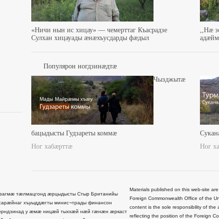
«Ничи нын ис хицау» — чемерттаг Къасрадзе
,,Нæ 
Сулхан хицауады æнæхъусдарды фæдыл
адæйма
Популярон ногдзинæдтæ
Чызджытæ
бацыдысты Гудзареты коммæ
Сукан
Ног хабæрттæ
Ног х
Materials published on this web-site are
загмæ тæлмацгонд æрцыдысты Стыр Британийы
Foreign Commonwealth Office of the Uni
сарæйнаг хъуыддæгты минис¬трады финансон
content is the sole responsibility of t
рндзинад у æмæ ницæй тыххæй нæй гæнæн æркаст
reflecting the position of the Foreign 