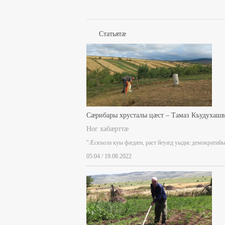
Статьятæ
Сæрибары хрусталы цæст – Тамаз Къудухаш
Ног хабæрттæ
"Æскъола куы фæдæн, раст йеуæд уыдис демократий
05:04 / 19.08.2022