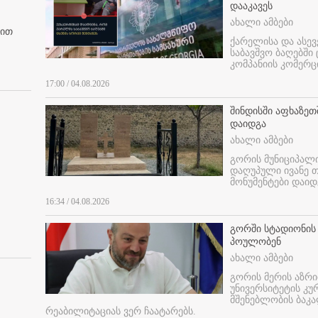
დააკავეს
ახალი ამბები
ბით
ქარელისა და ასევ
საბავშვო ბაღებში
კომპანიის კომერც
17:00 / 04.08.2026
შინდისში აფხაზე
დაიდგა
ახალი ამბები
გორის მუნიციპალ
დაღუპული ივანე 
მონუმენტები დაიდ
16:34 / 04.08.2026
გორში სტადიონის
პოულობენ
ახალი ამბები
გორის მერის აზრ
უნივერსიტეტის კ
მშენებლობის ბაკა
რეაბილიტაციას ვერ ჩაატარებს.