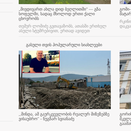
„მივდივართ ახლა დიდ ბეღლითში“ — გზა
გომი-
სოფელში, სადაც მხოლოდ ერთი ქალი
მატა
ცხოვრობს
რკინი
თემურ ლომიძე გვთავაზობს, ათასში ერთხელ
დაკვა
ასული სტუმრებივით, ერთად ავიდეთ
გასული თვის პოპულარული სიახლეები
,,მინდა, ამ გაურკვევლობის რეალურ მიზეზებზე
გორის
ვისაუბრო'' - ნუგზარ სვიანაძე
მკვლ
გაამ