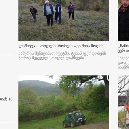
ლაშხევა - სოფელი, რომლისკენ მიწა მოდის
,,წამ
ვერ ა
ხაშურის მუნიციპალიტეტში, ტყიან ფერდობებს
შორის შეყუჟულ სოფელ ლაშხევში
"ჩვენ
გაოც
სასწ
დან 10