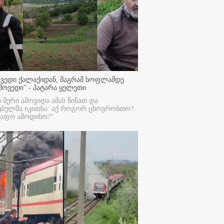
ოვედი ქალაქიდან, მაგრამ სოფლამდე
მოვედი'' - პატარა ყელეთი
ი მერი ამოვიდა ამას წინათ და
ებულმა იკითხა: აქ როგორ ცხოვრობთო?
რაფო ამოდისო?"