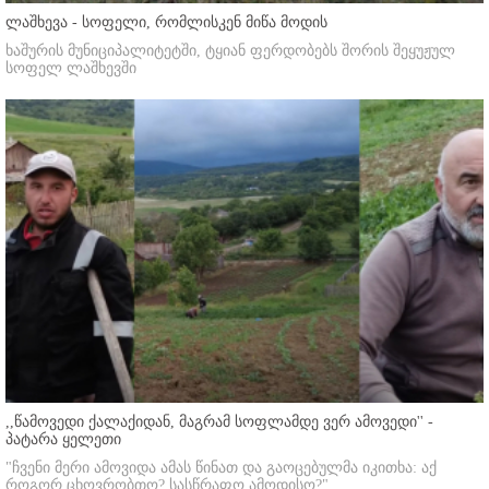
ლაშხევა - სოფელი, რომლისკენ მიწა მოდის
ხაშურის მუნიციპალიტეტში, ტყიან ფერდობებს შორის შეყუჟულ
სოფელ ლაშხევში
,,წამოვედი ქალაქიდან, მაგრამ სოფლამდე ვერ ამოვედი'' -
პატარა ყელეთი
"ჩვენი მერი ამოვიდა ამას წინათ და გაოცებულმა იკითხა: აქ
როგორ ცხოვრობთო? სასწრაფო ამოდისო?"