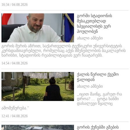
16:34 / 04.08.2026
გორში სტადიონის
შესაკეთებლად
სპეციალისტს ვერ
პოულობენ
ახალი ამბები
გორის მერის აზრით, საქართველოს ტექნიკური უნივერსიტეტის
კურსდამთავრებული, რომელსაც აქვს მშენებლობის ბაკალავრის
ხარისხი, სტადიონის რეაბილიტაციას ვერ ჩაატარებს.
14:54 / 04.08.2026
ქალის წერილი ქვემო
ჭალიდან
ახალი ამბები
,,იცით მაინც, გარეთ რა
დროა? ...
ცოტა ხანში
დასალევი წყალიც
ამომეწურება."
12:41 / 04.08.2026
გორის ქუჩებში გზების