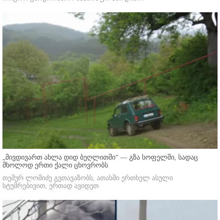
„მივდივართ ახლა დიდ ბეღლითში“ — გზა სოფელში, სადაც
მხოლოდ ერთი ქალი ცხოვრობს
თემურ ლომიძე გვთავაზობს, ათასში ერთხელ ასული
სტუმრებივით, ერთად ავიდეთ