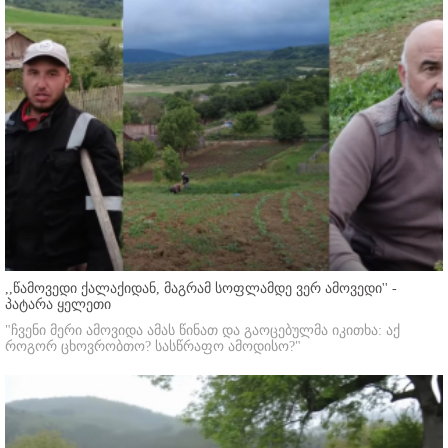
,,წამოვედი ქალაქიდან, მაგრამ სოფლამდე ვერ ამოვედი'' -
პატარა ყელეთი
"ჩვენი მერი ამოვიდა ამას წინათ და გაოცებულმა იკითხა: აქ
როგორ ცხოვრობთო? სასწრაფო ამოდისო?"