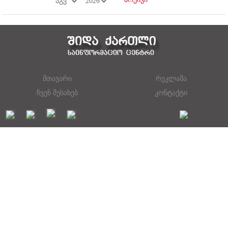
მთავარი
რეკლამა
ჩვენ შესახებ
კონტაქტი