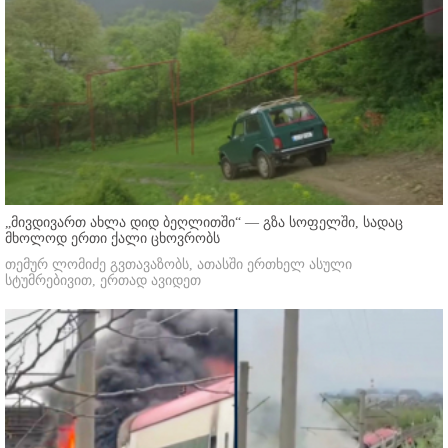
„მივდივართ ახლა დიდ ბეღლითში“ — გზა სოფელში, სადაც
მხოლოდ ერთი ქალი ცხოვრობს
თემურ ლომიძე გვთავაზობს, ათასში ერთხელ ასული
სტუმრებივით, ერთად ავიდეთ