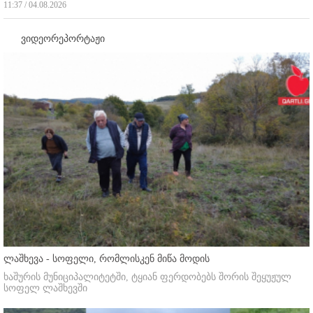
11:37 / 04.08.2026
ვიდეორეპორტაჟი
ლაშხევა - სოფელი, რომლისკენ მიწა მოდის
ხაშურის მუნიციპალიტეტში, ტყიან ფერდობებს შორის შეყუჟულ
სოფელ ლაშხევში