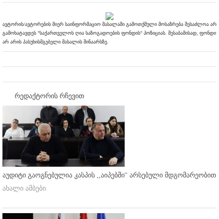
ავტორის/ავტორების მიერ საინფორმაციო მასალაში გამოთქმული მოსაზრება შესაძლოა არ
გამოხატავდეს "საქართველოს ღია საზოგადოების ფონდის" პოზიციას. შესაბამისად, ფონდი
არ არის პასუხისმგებელი მასალის შინაარსზე.
რედაქტორის რჩევით
აუდიტი გაოგნებულია კასპის ,,აიპებში'' არსებული მდგომარეობით
ახალი ამბები