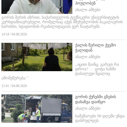
პოულობენ
ახალი ამბები
გორის მერის აზრით, საქართველოს ტექნიკური უნივერსიტეტის
კურსდამთავრებული, რომელსაც აქვს მშენებლობის ბაკალავრის
ხარისხი, სტადიონის რეაბილიტაციას ვერ ჩაატარებს.
14:54 / 04.08.2026
ქალის წერილი ქვემო
ჭალიდან
ახალი ამბები
,,იცით მაინც, გარეთ რა
დროა? ...
ცოტა ხანში
დასალევი წყალიც
ამომეწურება."
12:41 / 04.08.2026
გორის ქუჩებში გზების
დახაზვა დაიწყო
ახალი ამბები
სამუშაოები 90 დღეში უნდა
დასრულდეს