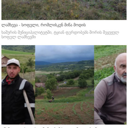
ლაშხევა - სოფელი, რომლისკენ მიწა მოდის
ხაშურის მუნიციპალიტეტში, ტყიან ფერდობებს შორის შეყუჟულ
სოფელ ლაშხევში