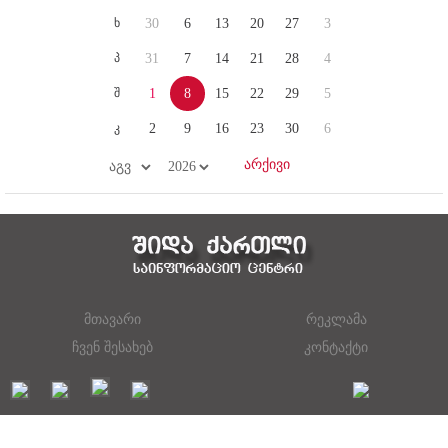
ხ
30
6
13
20
27
3
პ
31
7
14
21
28
4
შ
1
8
15
22
29
5
კ
2
9
16
23
30
6
მთავარი
რეკლამა
ჩვენ შესახებ
კონტაქტი