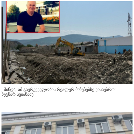
,,მინდა, ამ გაურკვევლობის რეალურ მიზეზებზე ვისაუბრო'' -
ნუგზარ სვიანაძე