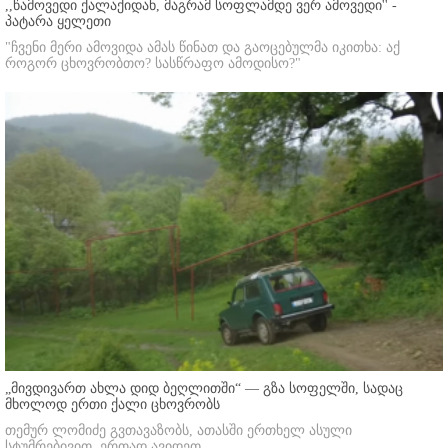
,,წამოვედი ქალაქიდან, მაგრამ სოფლამდე ვერ ამოვედი'' -
პატარა ყელეთი
"ჩვენი მერი ამოვიდა ამას წინათ და გაოცებულმა იკითხა: აქ
როგორ ცხოვრობთო? სასწრაფო ამოდისო?"
„მივდივართ ახლა დიდ ბეღლითში“ — გზა სოფელში, სადაც
მხოლოდ ერთი ქალი ცხოვრობს
თემურ ლომიძე გვთავაზობს, ათასში ერთხელ ასული
სტუმრებივით, ერთად ავიდეთ