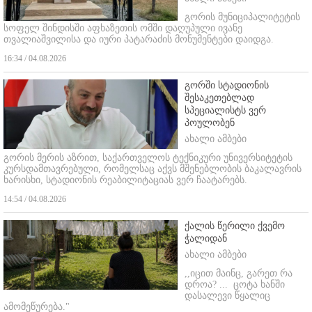
გორის მუნიციპალიტეტის
სოფელ შინდისში აფხაზეთის ომში დაღუპული ივანე
თვალიაშვილისა და იური პატარაძის მონუმენტები დაიდგა.
16:34 / 04.08.2026
გორში სტადიონის
შესაკეთებლად
სპეციალისტს ვერ
პოულობენ
ახალი ამბები
გორის მერის აზრით, საქართველოს ტექნიკური უნივერსიტეტის
კურსდამთავრებული, რომელსაც აქვს მშენებლობის ბაკალავრის
ხარისხი, სტადიონის რეაბილიტაციას ვერ ჩაატარებს.
14:54 / 04.08.2026
ქალის წერილი ქვემო
ჭალიდან
ახალი ამბები
,,იცით მაინც, გარეთ რა
დროა? ...
ცოტა ხანში
დასალევი წყალიც
ამომეწურება."