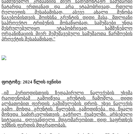
სამშენებლო კომპანიის მიერ სადემონტაჟო სამუშაობი
ჩატარდა ერთიანად და არა ეტაპობრივად, რთული
რელიეფის შესაბამისად, ასევე ახალი შენობა
ნაგებობისთვის მოიხსნა გრუნტის დიდი მასა, მთლიანი
საპროექტო ტრიბუნის მოსაწყობად. სამუშაები უნდა
შესრულებულიყო ეტაპობრივად, სამშენებლო
ორგანიზაციის მიერ შემუშავებული სამუშაოთა წარმოების
პროექტის შესაბამისად.''
ფოტოზე: 2024 წლის ივნისი
,,იმ პერიოდისთვის ზედაპირული ნალექების უხვმა
რაოდენობამ გამოიწვია გრუნტის ჩამოშლა. დიდი
ალბათობით ფერდის გაშიშვლების დროს, უხვი ნალექის
გამო მოხდა გრუნტის წყლების გამოდინება და წყალი
მოხვდა საძირკვლისთვის გაჭრილ ქვაბულში. არსებული
სიტუაცია დღევანდელი მდგომარეობით დიდ საფრთხეს
უქმნის ფერდის მდგრადობას.