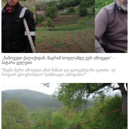
,,წამოვედი ქალაქიდან, მაგრამ სოფლამდე ვერ ამოვედი'' -
პატარა ყელეთი
"ჩვენი მერი ამოვიდა ამას წინათ და გაოცებულმა იკითხა: აქ
როგორ ცხოვრობთო? სასწრაფო ამოდისო?"