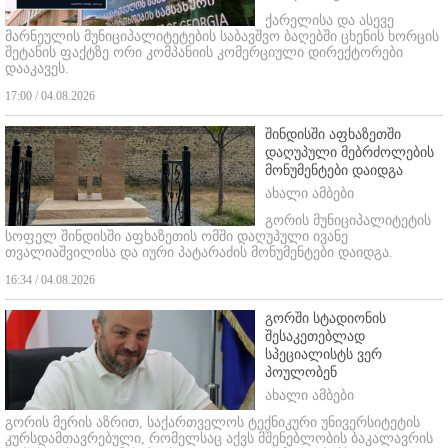
ქარელისა და ასევე
მარნეულის მუნიციპალიტეტების საბავშვო ბაღებში ცხენის ხორცის
შეტანის ფაქტზე ორი კომპანიის კომერციული დირექტორები
დააკავეს.
17:00 / 04.08.2026
შინდისში აფხაზეთში
დაღუპული მებრძოლების
მონუმენტები დაიდგა
ახალი ამბები
გორის მუნიციპალიტეტის
სოფელ შინდისში აფხაზეთის ომში დაღუპული ივანე
თვალიაშვილისა და იური პატარაძის მონუმენტები დაიდგა.
16:34 / 04.08.2026
გორში სტადიონის
შესაკეთებლად
სპეციალისტს ვერ
პოულობენ
ახალი ამბები
გორის მერის აზრით, საქართველოს ტექნიკური უნივერსიტეტის
კურსდამთავრებული, რომელსაც აქვს მშენებლობის ბაკალავრის