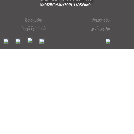
მთავარი
რეკლამა
ჩვენ შესახებ
კონტაქტი