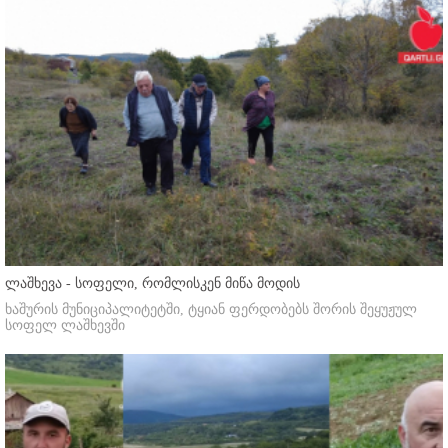
ლაშხევა - სოფელი, რომლისკენ მიწა მოდის
ხაშურის მუნიციპალიტეტში, ტყიან ფერდობებს შორის შეყუჟულ
სოფელ ლაშხევში