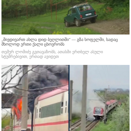
„მივდივართ ახლა დიდ ბეღლითში“ — გზა სოფელში, სადაც
მხოლოდ ერთი ქალი ცხოვრობს
თემურ ლომიძე გვთავაზობს, ათასში ერთხელ ასული
სტუმრებივით, ერთად ავიდეთ