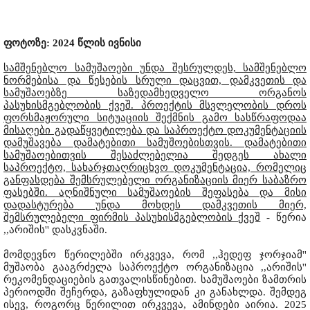
ფოტოზე: 2024 წლის ივნისი
სამშენებლო სამუშაოები უნდა შესრულდეს, სამშენებლო
ნორმებისა და წესების სრული დაცვით, დამკვეთის და
სამუშაოებზე საზედამხედველო ორგანოს
პასუხისმგებლობის ქვეშ. პროექტის მსვლელობის დროს
ფორსმაჟორული სიტუაციის შექმნის გამო სასწრაფოდაა
მისაღები გადაწყვეტილება და საპროექტო დოკუმენტაციის
დამუშავება დამატებითი სამუშოებისთვის. დამატებითი
სამუშაოებითვის შესაძლებელია შედგეს ახალი
საპროექტო, სახარჯთაღრიცხვო დოკუმენტაცია, რომელიც
განფასდება შემსრულებელი ორგანიზაციის მიერ საბაზრო
ფასებში. აღნიშნული სამუშაოების შეფასება და მისი
დადასტურება უნდა მოხდეს დამკვეთის მიერ,
შემსრულებელი ფირმის პასუხისმგებლობის ქვეშ
- წერია
,,არიშის'' დასკვნაში.
მომდევნო წერილებში ირკვევა, რომ ,,ჰედეფ ჯორჯიამ''
მუშაობა გააგრძელა საპროექტო ორგანიზაცია ,,არიშის''
რეკომენდაციების გათვალისწინებით. სამუშაოები ზამთრის
პერიოდში შეჩერდა, გაზაფხულიდან კი განახლდა. შემდეგ
ისევ, როგორც წერილით ირკვევა, ამინდები აირია. 2025