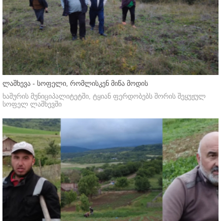
ლაშხევა - სოფელი, რომლისკენ მიწა მოდის
ხაშურის მუნიციპალიტეტში, ტყიან ფერდობებს შორის შეყუჟულ
სოფელ ლაშხევში