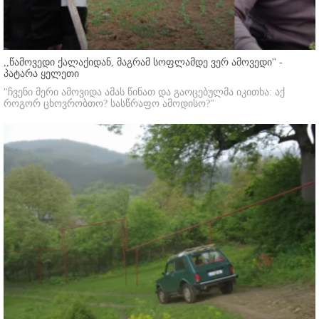
,,წამოვედი ქალაქიდან, მაგრამ სოფლამდე ვერ ამოვედი'' -
პატარა ყელეთი
"ჩვენი მერი ამოვიდა ამას წინათ და გაოცებულმა იკითხა: აქ
როგორ ცხოვრობთო? სასწრაფო ამოდისო?"