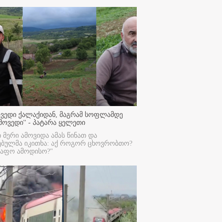
ოვედი ქალაქიდან, მაგრამ სოფლამდე
მოვედი'' - პატარა ყელეთი
ი მერი ამოვიდა ამას წინათ და
ებულმა იკითხა: აქ როგორ ცხოვრობთო?
რაფო ამოდისო?"