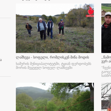
ლაშხევა - სოფელი, რომლისკენ მიწა მოდის
,,წამ
ა
ვერ ა
ხაშურის მუნიციპალიტეტში, ტყიან ფერდობებს
შორის შეყუჟულ სოფელ ლაშხევში
"ჩვენ
გაოც
სასწ