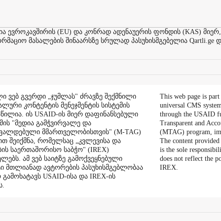
ევროკავშირის (EU) და კონრად ადენაუერის ფონდის (KAS) მიერ,
აციო მასალების შინაარსზე სრულად პასუხისმგებელია Qartli.ge დ
ი ვებ გვერდი „ჯუმლას" ძრავზე შექმნილი
This web page is part
ალური კონტენტის მენეჯმენტის სისტემის
universal CMS system
აწილია. ის USAID-ის მიერ დაფინანსებული
through the USAID f
ის "მედია გამჭვირვალე და
Transparent and Acco
შვალდებული მმართველობისთვის" (M-TAG)
(MTAG) program, im
ით შეიქმნა, რომელსაც „კვლევისა და
The content provided 
ის საერთაშორისო საბჭო" (IREX)
is the sole responsibil
ლებს. ამ ვებ საიტზე გამოქვეყნებული
does not reflect the 
ი მთლიანად ავტორების პასუხისმგებლობაა
IREX.
რ გამოხატავს USAID-ისა და IREX-ის
ს.