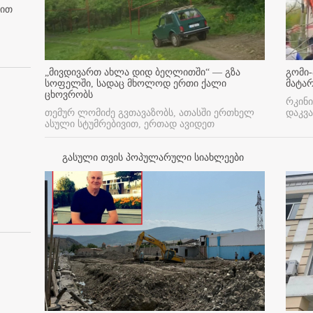
ბით
„მივდივართ ახლა დიდ ბეღლითში“ — გზა
გომი-
სოფელში, სადაც მხოლოდ ერთი ქალი
მატა
ცხოვრობს
რკინი
თემურ ლომიძე გვთავაზობს, ათასში ერთხელ
დაკვა
ასული სტუმრებივით, ერთად ავიდეთ
გასული თვის პოპულარული სიახლეები