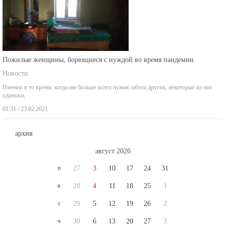
Пожилые женщины, борющиеся с нуждой во время пандемии
Новости
Именно в то время, когда им больше всего нужна забота других, некоторые из них
одиноки,
01:31 / 23.02.2021
архив
август 2026
п
27
3
10
17
24
31
в
28
4
11
18
25
1
с
29
5
12
19
26
2
ч
30
6
13
20
27
3