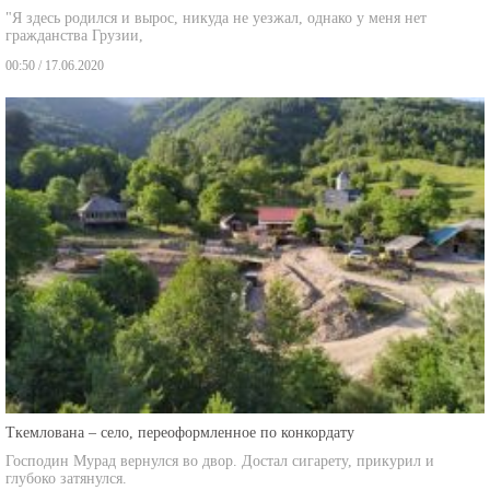
"Я здесь родился и вырос, никуда не уезжал, однако у меня нет
гражданства Грузии,
00:50 / 17.06.2020
Ткемлована – село, переоформленное по конкордату
Господин Мурад вернулся во двор. Достал сигарету, прикурил и
глубоко затянулся.