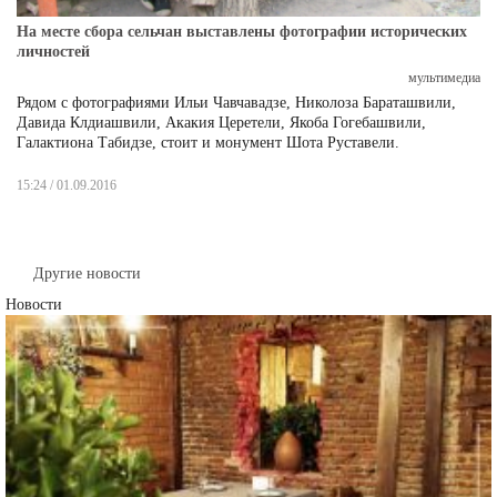
На месте сбора сельчан выставлены фотографии исторических
личностей
мультимедиа
Рядом с фотографиями Ильи Чавчавадзе, Николоза Бараташвили,
Давида Клдиашвили, Акакия Церетели, Якоба Гогебашвили,
Галактиона Табидзе, стоит и монумент Шота Руставели.
15:24 / 01.09.2016
Другие новости
Новости