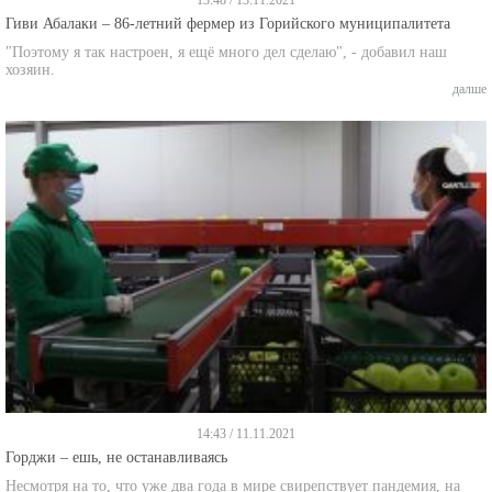
Гиви Абалаки – 86-летний фермер из Горийского муниципалитета
"Поэтому я так настроен, я ещё много дел сделаю", - добавил наш
хозяин.
далше
14:43 / 11.11.2021
Горджи – ешь, не останавливаясь
Несмотря на то, что уже два года в мире свирепствует пандемия, на