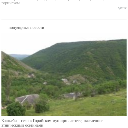
горийском
далше
популярные новости
Кошкеби – село в Горийском муниципалитете, населенное
этническими осетинами