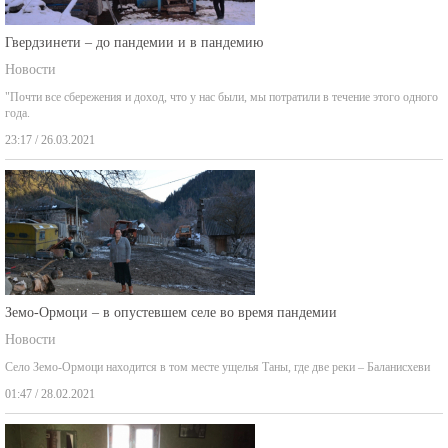
Гвердзинети – до пандемии и в пандемию
Новости
"Почти все сбережения и доход, что у нас были, мы потратили в течение этого одного
года.
23:17 / 26.03.2021
Земо-Ормоци – в опустевшем селе во время пандемии
Новости
Село Земо-Ормоци находится в том месте ущелья Таны, где две реки – Баланисхеви
01:47 / 28.02.2021