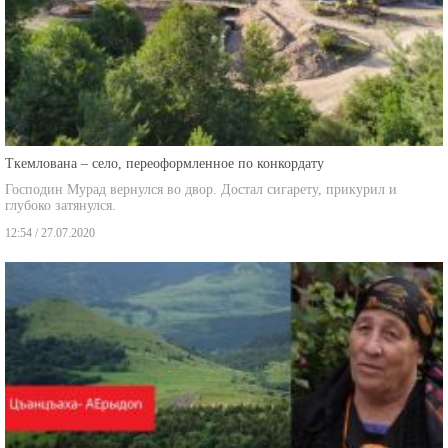
Ткемлована – село, переоформленное по конкордату
Господин Мурад вернулся во двор. Достал сигарету, прикурил и
глубоко затянулся.
12:54 / 27.07.2020