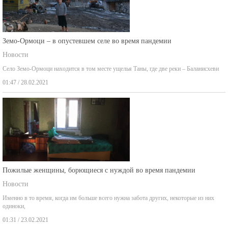
Земо-Ормоци – в опустевшем селе во время пандемии
Новости
Село Земо-Ормоци находится в том месте ущелья Таны, где две реки – Баланисхеви
01:47 / 28.02.2021
Пожилые женщины, борющиеся с нуждой во время пандемии
Новости
Именно в то время, когда им больше всего нужна забота других, некоторые из них
одиноки,
01:31 / 23.02.2021