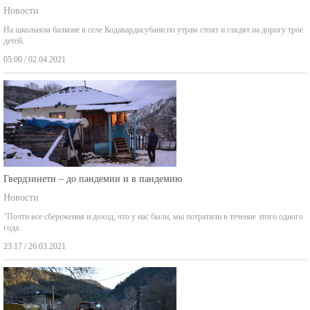
Новости
На школьном балконе в селе Кодавардисубани по утрам стоят и глядят на дорогу трое
детей.
05:00 / 02.04.2021
Гвердзинети – до пандемии и в пандемию
Новости
"Почти все сбережения и доход, что у нас были, мы потратили в течение этого одного
года.
23:17 / 26.03.2021