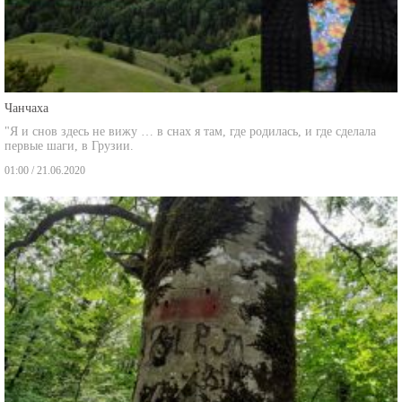
Чанчаха
"Я и снов здесь не вижу … в снах я там, где родилась, и где сделала
первые шаги, в Грузии.
01:00 / 21.06.2020