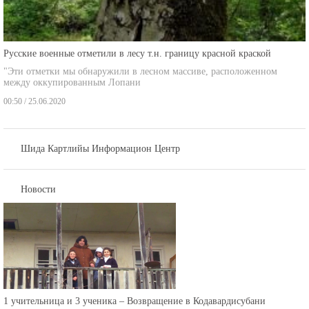
Русские военные отметили в лесу т.н. границу красной краской
"Эти отметки мы обнаружили в лесном массиве, расположенном
между оккупированным Лопани
00:50 / 25.06.2020
Шида Картлийы Информацион Центр
Новости
1 учительница и 3 ученика – Возвращение в Кодавардисубани