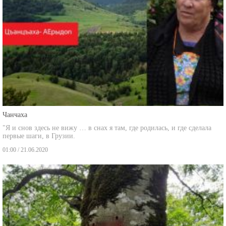
Чанчаха
"Я и снов здесь не вижу … в снах я там, где родилась, и где сделала
первые шаги, в Грузии.
01:00 / 21.06.2020