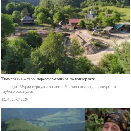
Ткемлована – село, переоформленное по конкордату
Господин Мурад вернулся во двор. Достал сигарету, прикурил и
глубоко затянулся.
12:54 / 27.07.2020