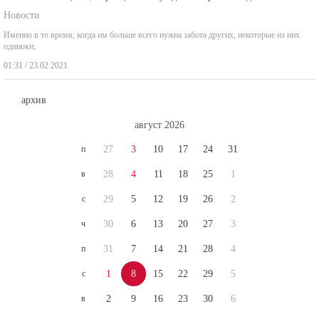
Новости
Именно в то время, когда им больше всего нужна забота других, некоторые из них
одиноки,
01:31 / 23.02.2021
архив
август 2026
п
27
3
10
17
24
31
в
28
4
11
18
25
1
с
29
5
12
19
26
2
ч
30
6
13
20
27
3
п
31
7
14
21
28
4
с
1
8
15
22
29
5
в
2
9
16
23
30
6