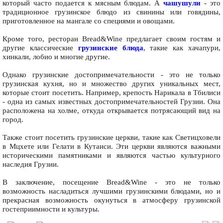
который часто подается к мясным блюдам. А
чашушули
- это
традиционное грузинское блюдо из свинины или говядины,
приготовленное на мангале со специями и овощами.
Кроме того, ресторан Bread&Wine предлагает своим гостям и
другие классические
грузинские блюда
, такие как хачапури,
хинкали, лобио и многие другие.
Однако грузинские достопримечательности - это не только
грузинская кухня, но и множество других уникальных мест,
которые стоит посетить. Например, крепость Нарикала в Тбилиси
- одна из самых известных достопримечательностей Грузии. Она
расположена на холме, откуда открывается потрясающий вид на
город.
Также стоит посетить грузинские церкви, такие как Светицховели
в Мцхете или Гелати в Кутаиси. Эти церкви являются важными
историческими памятниками и являются частью культурного
наследия Грузии.
В заключение, посещение Bread&Wine - это не только
возможность насладиться лучшими грузинскими блюдами, но и
прекрасная возможность окунуться в атмосферу грузинской
гостеприимности и культуры.