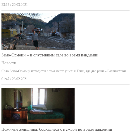
23:17 / 26.03.2021
Земо-Ормоци – в опустевшем селе во время пандемии
Новости
Село Земо-Ормоци находится в том месте ущелья Таны, где две реки – Баланисхеви
01:47 / 28.02.2021
Пожилые женщины, борющиеся с нуждой во время пандемии