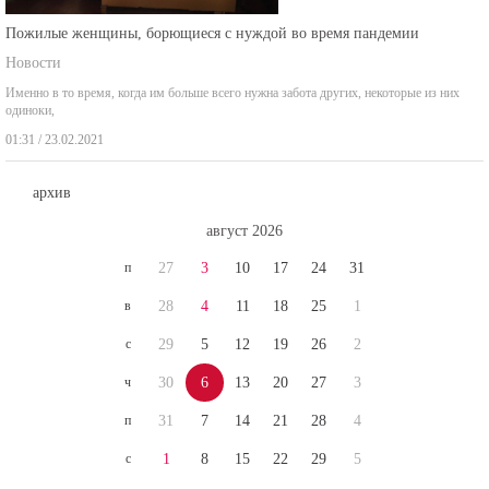
Пожилые женщины, борющиеся с нуждой во время пандемии
Новости
Именно в то время, когда им больше всего нужна забота других, некоторые из них
одиноки,
01:31 / 23.02.2021
архив
август 2026
п
27
3
10
17
24
31
в
28
4
11
18
25
1
с
29
5
12
19
26
2
ч
30
6
13
20
27
3
п
31
7
14
21
28
4
с
1
8
15
22
29
5