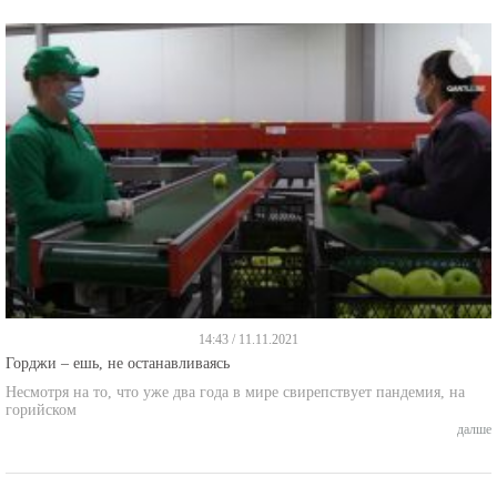
14:43 / 11.11.2021
Горджи – ешь, не останавливаясь
Несмотря на то, что уже два года в мире свирепствует пандемия, на
горийском
далше