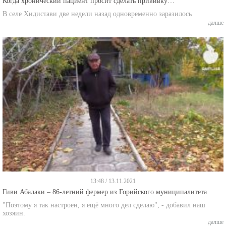
Когда хронический пациент просит сделать прививку…
В селе Хидистави две недели назад одновременно заразилось
далше
13:48 / 13.11.2021
Гиви Абалаки – 86-летний фермер из Горийского муниципалитета
"Поэтому я так настроен, я ещё много дел сделаю", - добавил наш
хозяин.
далше