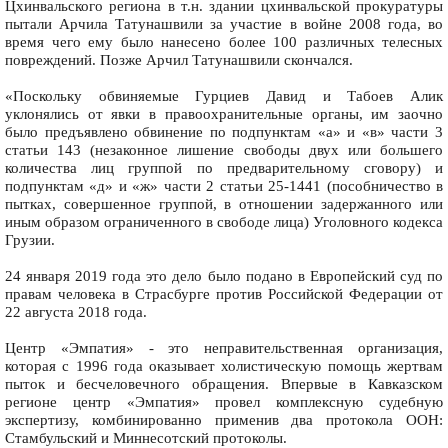
Цхинвальского региона в т.н. здании цхинвальской прокуратуры
пытали Арчила Татунашвили за участие в войне 2008 года, во
время чего ему было нанесено более 100 различных телесных
повреждений. Позже Арчил Татунашвили скончался.
«Поскольку обвиняемые Гурциев Давид и Табоев Алик
уклонялись от явки в правоохранительные органы, им заочно
было предъявлено обвинение по подпунктам «а» и «в» части 3
статьи 143 (незаконное лишение свободы двух или большего
количества лиц группой по предварительному сговору) и
подпунктам «д» и «ж» части 2 статьи 25-1441 (пособничество в
пытках, совершенное группой, в отношении задержанного или
иным образом ограниченного в свободе лица) Уголовного кодекса
Грузии.
24 января 2019 года это дело было подано в Европейский суд по
правам человека в Страсбурге против Российской Федерации от
22 августа 2018 года.
Центр «Эмпатия» - это неправительственная организация,
которая с 1996 года оказывает холистическую помощь жертвам
пыток и бесчеловечного обращения. Впервые в Кавказском
регионе центр «Эмпатия» провел комплексную судебную
экспертизу, комбинированно применив два протокола ООН:
Стамбульский и Миннесотский протоколы.