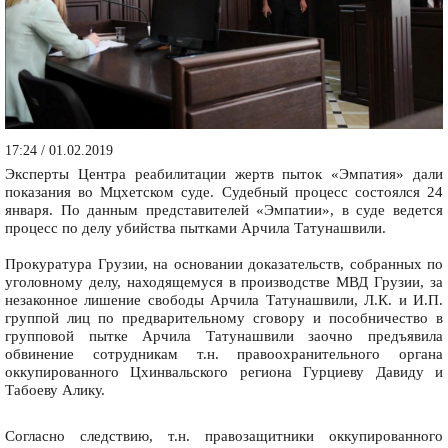
17:24 / 01.02.2019
Эксперты Центра реабилитации жертв пыток «Эмпатия» дали
показания во Мцхетском суде. Судебный процесс состоялся 24
января. По данным представителей «Эмпатии», в суде ведется
процесс по делу убийства пытками Арчила Татунашвили.
Прокуратура Грузии, на основании доказательств, собранных по
уголовному делу, находящемуся в производстве МВД Грузии, за
незаконное лишение свободы Арчила Татунашвили, Л.К. и И.П.
группой лиц по предварительному сговору и пособничество в
групповой пытке Арчила Татунашвили заочно предъявила
обвинение сотрудникам т.н. правоохранительного органа
оккупированного Цхинвальского региона Гурциеву Давиду и
Табоеву Алику.
Согласно следствию, т.н. правозащитники оккупированного