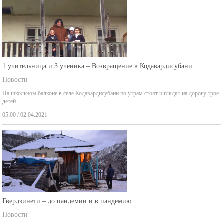
1 учительница и 3 ученика – Возвращение в Кодавардисубани
Новости
На школьном балконе в селе Кодавардисубани по утрам стоят и глядят на дорогу трое
детей.
05:00 / 02.04.2021
Гвердзинети – до пандемии и в пандемию
Новости