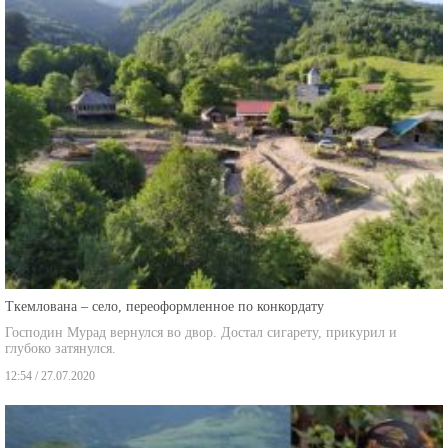
Ткемлована – село, переоформленное по конкордату
Господин Мурад вернулся во двор. Достал сигарету, прикурил и
глубоко затянулся.
12:54 / 27.07.2020