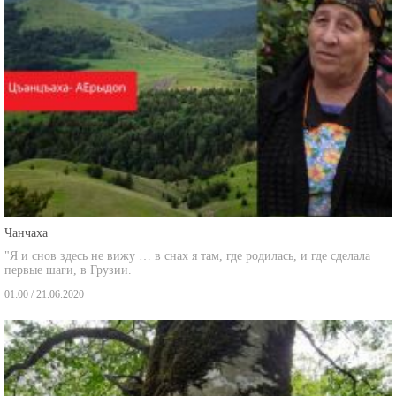
Чанчаха
"Я и снов здесь не вижу … в снах я там, где родилась, и где сделала
первые шаги, в Грузии.
01:00 / 21.06.2020