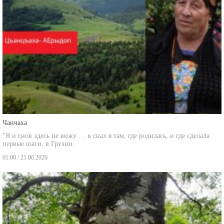
Чанчаха
"Я и снов здесь не вижу … в снах я там, где родилась, и где сделала
первые шаги, в Грузии.
01:00 / 21.06.2020