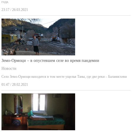
года.
23:17 / 26.03.2021
Земо-Ормоци – в опустевшем селе во время пандемии
Новости
Село Земо-Ормоци находится в том месте ущелья Таны, где две реки – Баланисхеви
01:47 / 28.02.2021