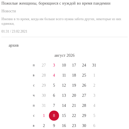
Пожилые женщины, борющиеся с нуждой во время пандемии
Новости
Именно в то время, когда им больше всего нужна забота других, некоторые из них
одиноки,
01:31 / 23.02.2021
архив
август 2026
п
27
3
10
17
24
31
в
28
4
11
18
25
1
с
29
5
12
19
26
2
ч
30
6
13
20
27
3
п
31
7
14
21
28
4
с
1
8
15
22
29
5
в
2
9
16
23
30
6