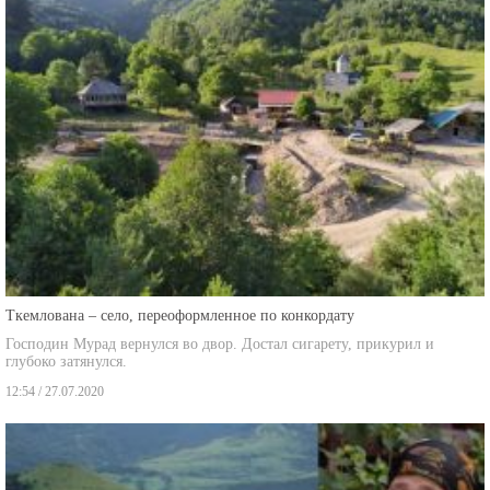
Ткемлована – село, переоформленное по конкордату
Господин Мурад вернулся во двор. Достал сигарету, прикурил и
глубоко затянулся.
12:54 / 27.07.2020