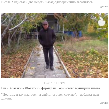
В селе Хидистави две недели назад одновременно заразилось
далше
13:48 / 13.11.2021
Гиви Абалаки – 86-летний фермер из Горийского муниципалитета
"Поэтому я так настроен, я ещё много дел сделаю", - добавил наш
хозяин.
далше