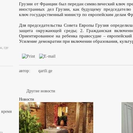
Грузии от Франции был передан символический ключ пр
иностранных дел Грузии, как будущему председателю 
ключ государственный министр по европейским делам Ф
Для председательства Совета Европы Грузия определила
защита окружающей среды; 2. Гражданская включенн
Ориентированное на ребенка правосудие – европейский 
Усиление демократии при включении образования, культу
ы, где
автор:
qartli.ge
Другие новости
Новости
 время
та