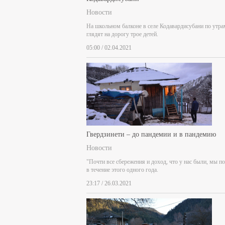
Новости
На школьном балконе в селе Кодавардисубани по утра
глядят на дорогу трое детей.
05:00 / 02.04.2021
Гвердзинети – до пандемии и в пандемию
Новости
"Почти все сбережения и доход, что у нас были, мы п
в течение этого одного года.
23:17 / 26.03.2021