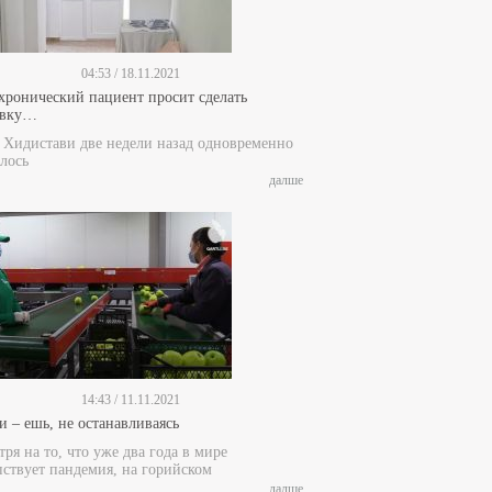
04:53 / 18.11.2021
 хронический пациент просит сделать
ивку…
е Хидистави две недели назад одновременно
лось
далше
14:43 / 11.11.2021
и – ешь, не останавливаясь
ря на то, что уже два года в мире
пствует пандемия, на горийском
далше