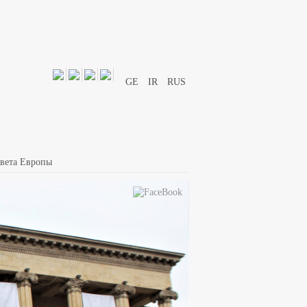
GE
IR
RUS
овета Европы