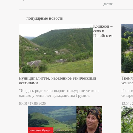
далше
популярные новости
Кошкеби –
село в
Горийском
муниципалитете, населенное этническими
Ткемл
осетинами
конко
"Я здесь родился и вырос, никуда не уезжал,
Госпо
однако у меня нет гражданства Грузии,
сигаре
00:50 / 17.06.2020
12:54 /