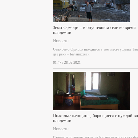
Земо-Ормоци – в опустевшем селе во время
пандемии
Новости
Село Земо-Ормоци находится в том месте ущелья Тан
две реки – Баланисхеви
01:47 / 28.02.2021
Пожилые женщины, борющиеся с нуждой во
пандемии
Новости
Именно в то время, когда им больше всего нужна забо