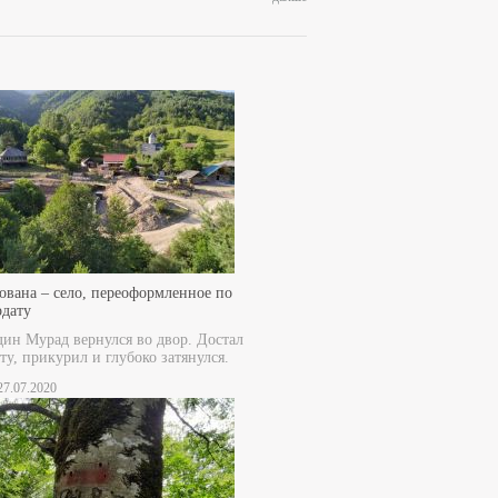
ована – село, переоформленное по
рдату
дин Мурад вернулся во двор. Достал
ту, прикурил и глубоко затянулся.
 27.07.2020