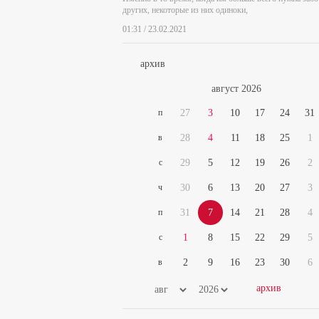
других, некоторые из них одиноки,
01:31 / 23.02.2021
архив
август 2026
п
27
3
10
17
24
31
в
28
4
11
18
25
1
с
29
5
12
19
26
2
ч
30
6
13
20
27
3
п
31
7
14
21
28
4
с
1
8
15
22
29
5
в
2
9
16
23
30
6