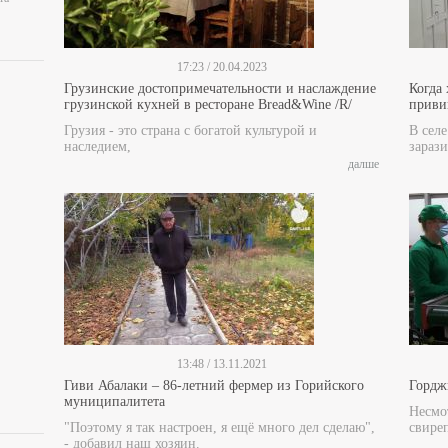
17:23 / 20.04.2023
Грузинские достопримечательности и наслаждение
Когда
грузинской кухней в ресторане Bread&Wine /R/
прив
Грузия - это страна с богатой культурой и
В сел
наследием,
зарази
далше
13:48 / 13.11.2021
Гиви Абалаки – 86-летний фермер из Горийского
Гордж
муниципалитета
Несмот
"Поэтому я так настроен, я ещё много дел сделаю",
свире
- добавил наш хозяин.