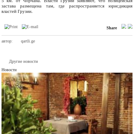
5 км. от Чорчана. Власти Грузии заявляют, что полицейская
застава размещена там, где распространяется юрисдикция
властей Грузии.
Share
автор:
qartli.ge
Другие новости
Новости