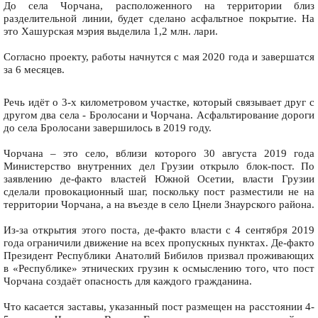
До села Чорчана, расположенного на территории близ
разделительной линии, будет сделано асфальтное покрытие. На
это Хашурская мэрия выделила 1,2 млн. лари.
Согласно проекту, работы начнутся с мая 2020 года и завершатся
за 6 месяцев.
Речь идёт о 3-х километровом участке, который связывает друг с
другом два села - Бролосани и Чорчана. Асфальтирование дороги
до села Бролосани завершилось в 2019 году.
Чорчана – это село, вблизи которого 30 августа 2019 года
Министерство внутренних дел Грузии открыло блок-пост. По
заявлению де-факто властей Южной Осетии, власти Грузии
сделали провокационный шаг, поскольку пост разместили не на
территории Чорчана, а на въезде в село Цнели Знаурского района.
Из-за открытия этого поста, де-факто власти с 4 сентября 2019
года ограничили движение на всех пропускных пунктах. Де-факто
Президент Республики Анатолий Бибилов призвал проживающих
в «Республике» этнических грузин к осмыслению того, что пост
Чорчана создаёт опасность для каждого гражданина.
Что касается заставы, указанный пост размещен на расстоянии 4-