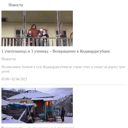
Новости
1 учительница и 3 ученика – Возвращение в Кодавардисубани
Новости
На школьном балконе в селе Кодавардисубани по утрам стоят и глядят на дорогу трое
детей.
05:00 / 02.04.2021