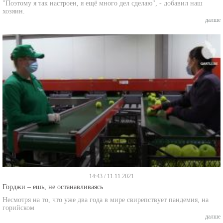
"Поэтому я так настроен, я ещё много дел сделаю", - добавил наш
хозяин.
далше
14:43 / 11.11.2021
Горджи – ешь, не останавливаясь
Несмотря на то, что уже два года в мире свирепствует пандемия, на
горийском
далше