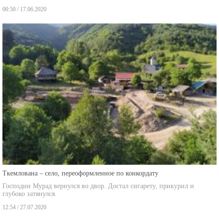
00:50 / 17.06.2020
Ткемлована – село, переоформленное по конкордату
Господин Мурад вернулся во двор. Достал сигарету, прикурил и
глубоко затянулся.
12:54 / 27.07.2020