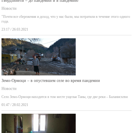
Гвердзинети – до пандемии и в пандемию
Новости
"Почти все сбережения и доход, что у нас были, мы потратили в течение этого одного
года.
23:17 / 26.03.2021
Земо-Ормоци – в опустевшем селе во время пандемии
Новости
Село Земо-Ормоци находится в том месте ущелья Таны, где две реки – Баланисхеви
01:47 / 28.02.2021