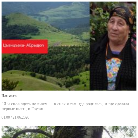
Чанчаха
"Я и снов здесь не вижу … в снах я там, где родилась, и где сделала
первые шаги, в Грузии.
01:00 / 21.06.2020