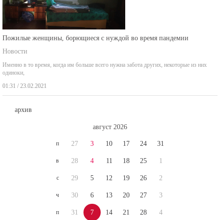
Пожилые женщины, борющиеся с нуждой во время пандемии
Новости
Именно в то время, когда им больше всего нужна забота других, некоторые из них
одиноки,
01:31 / 23.02.2021
архив
август 2026
п
27
3
10
17
24
31
в
28
4
11
18
25
1
с
29
5
12
19
26
2
ч
30
6
13
20
27
3
п
31
7
14
21
28
4