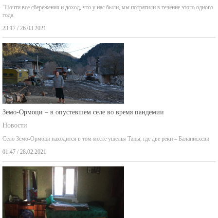
"Почти все сбережения и доход, что у нас были, мы потратили в течение этого одного
года.
23:17 / 26.03.2021
Земо-Ормоци – в опустевшем селе во время пандемии
Новости
Село Земо-Ормоци находится в том месте ущелья Таны, где две реки – Баланисхеви
01:47 / 28.02.2021