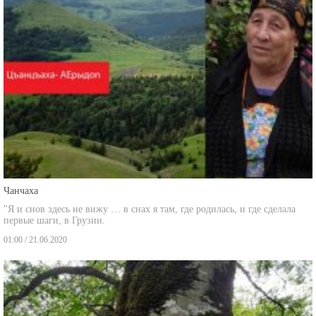
Чанчаха
"Я и снов здесь не вижу … в снах я там, где родилась, и где сделала
первые шаги, в Грузии.
01:00 / 21.06.2020