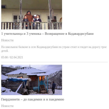
1 учительница и 3 ученика – Возвращение в Кодавардисубани
Новости
На школьном балконе в селе Кодавардисубани по утрам стоят и глядят на дорогу трое
детей.
05:00 / 02.04.2021
Гвердзинети – до пандемии и в пандемию
Новости