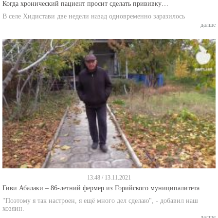
Когда хронический пациент просит сделать прививку…
В селе Хидистави две недели назад одновременно заразилось
далше
13:48 / 13.11.2021
Гиви Абалаки – 86-летний фермер из Горийского муниципалитета
"Поэтому я так настроен, я ещё много дел сделаю", - добавил наш
хозяин.
далше