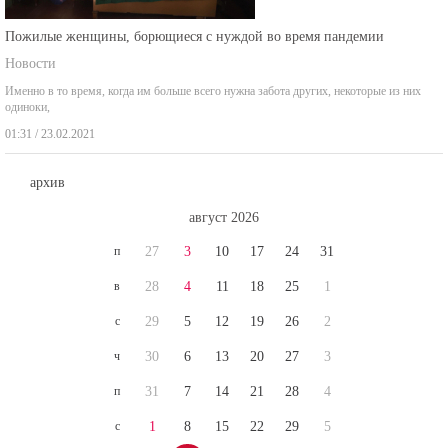
Пожилые женщины, борющиеся с нуждой во время пандемии
Новости
Именно в то время, когда им больше всего нужна забота других, некоторые из них
одиноки,
01:31 / 23.02.2021
архив
август 2026
п
27
3
10
17
24
31
в
28
4
11
18
25
1
с
29
5
12
19
26
2
ч
30
6
13
20
27
3
п
31
7
14
21
28
4
с
1
8
15
22
29
5