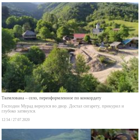
Ткемлована – село, переоформленное по конкордату
Господин Мурад вернулся во двор. Достал сигарету, прикурил и
глубоко затянулся.
12:54 / 27.07.2020