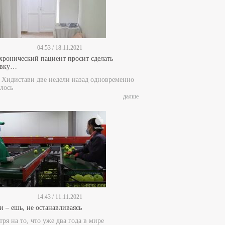
04:53 / 18.11.2021
 хронический пациент просит сделать
ивку…
е Хидистави две недели назад одновременно
лось
далше
14:43 / 11.11.2021
и – ешь, не останавливаясь
ря на то, что уже два года в мире