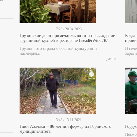
17:23 / 20.04.2023
Грузинские достопримечательности и наслаждение
Когда
грузинской кухней в ресторане Bread&Wine /R/
прив
Грузия - это страна с богатой культурой и
В сел
наследием,
зарази
далше
13:48 / 13.11.2021
Гиви Абалаки – 86-летний фермер из Горийского
Гордж
муниципалитета
Несмот