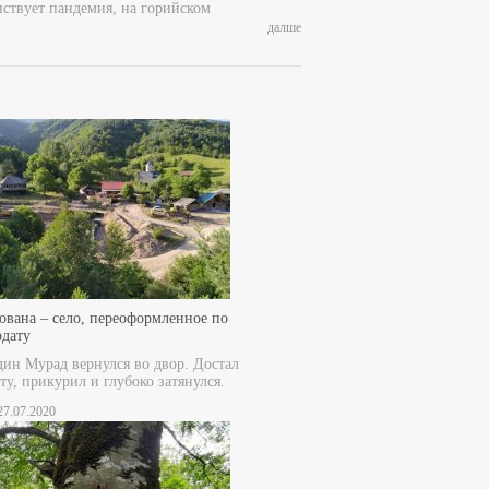
пствует пандемия, на горийском
далше
ована – село, переоформленное по
рдату
дин Мурад вернулся во двор. Достал
ту, прикурил и глубоко затянулся.
 27.07.2020