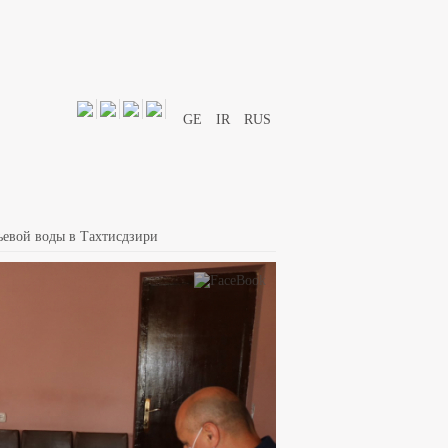
GE
IR
RUS
евой воды в Тахтисдзири