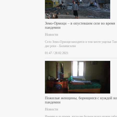
Земо-Ормоци – в опустевшем селе во время
пандемии
Новости
Село Земо-Ормоци находится в том месте ущелья Тан
две реки – Баланисхеви
01:47 / 28.02.2021
Пожилые женщины, борющиеся с нуждой во
пандемии
Новости
Именно в то время, когда им больше всего нужна забо