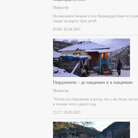
Новости
На школьном балконе в селе Кодавардисубани по утра
глядят на дорогу трое детей.
05:00 / 02.04.2021
Гвердзинети – до пандемии и в пандемию
Новости
"Почти все сбережения и доход, что у нас были, мы п
в течение этого одного года.
23:17 / 26.03.2021