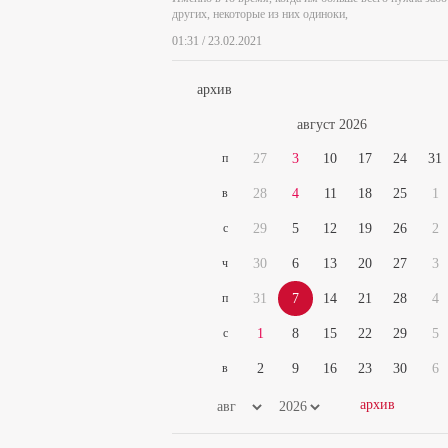
других, некоторые из них одиноки,
01:31 / 23.02.2021
архив
август 2026
п
27
3
10
17
24
31
в
28
4
11
18
25
1
с
29
5
12
19
26
2
ч
30
6
13
20
27
3
п
31
7
14
21
28
4
с
1
8
15
22
29
5
в
2
9
16
23
30
6