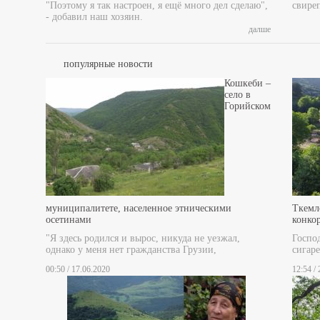
"Поэтому я так настроен, я ещё много дел сделаю",
свире
- добавил наш хозяин.
далше
популярные новости
Кошкеби –
село в
Горийском
муниципалитете, населенное этническими
Ткемл
осетинами
конко
"Я здесь родился и вырос, никуда не уезжал,
Госпо
однако у меня нет гражданства Грузии,
сигаре
00:50 / 17.06.2020
12:54 /