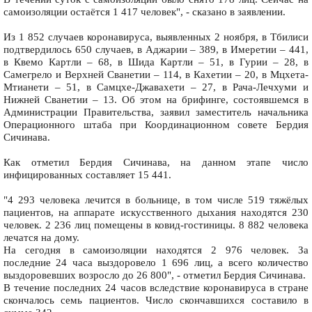
самоизоляции остаётся 1 417 человек", - сказано в заявлении.
Из 1 852 случаев коронавируса, выявленных 2 ноября, в Тбилиси
подтвердилось 650 случаев, в Аджарии – 389, в Имеретии – 441,
в Квемо Картли – 68, в Шида Картли – 51, в Гурии – 28, в
Самегрело и Верхней Сванетии – 114, в Кахетии – 20, в Мцхета-
Мтианети – 51, в Самцхе-Джавахети – 27, в Рача-Лечхуми и
Нижней Сванетии – 13. Об этом на брифинге, состоявшемся в
Администрации Правительства, заявил заместитель начальника
Операционного штаба при Координационном совете Бердия
Сичинава.
Как отметил Бердия Сичинава, на данном этапе число
инфицированных составляет 15 441.
"4 293 человека лечится в больнице, в том числе 519 тяжёлых
пациентов, на аппарате искусственного дыхания находятся 230
человек. 2 236 лиц помещены в ковид-гостиницы. 8 882 человека
лечатся на дому.
На сегодня в самоизоляции находятся 2 976 человек. За
последние 24 часа выздоровело 1 696 лиц, а всего количество
выздоровевших возросло до 26 800", - отметил Бердия Сичинава.
В течение последних 24 часов вследствие коронавируса в стране
скончалось семь пациентов. Число скончавшихся составило в