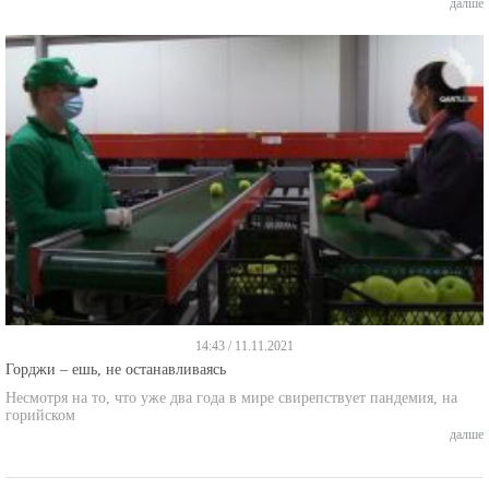
далше
14:43 / 11.11.2021
Горджи – ешь, не останавливаясь
Несмотря на то, что уже два года в мире свирепствует пандемия, на
горийском
далше