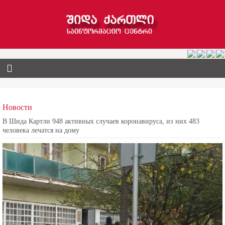
Новости
В Шида Картли 948 активных случаев коронавируса, из них 483
человека лечатся на дому