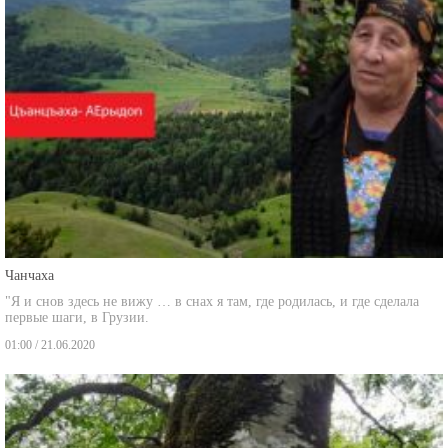
Чанчаха
"Я и снов здесь не вижу … в снах я там, где родилась, и где сделала
первые шаги, в Грузии.
01:00 / 21.06.2020