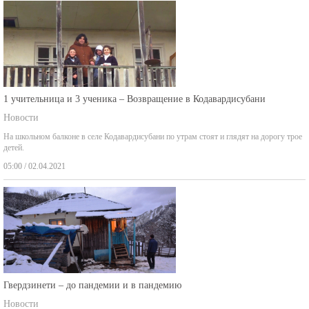
1 учительница и 3 ученика – Возвращение в Кодавардисубани
Новости
На школьном балконе в селе Кодавардисубани по утрам стоят и глядят на дорогу трое
детей.
05:00 / 02.04.2021
Гвердзинети – до пандемии и в пандемию
Новости