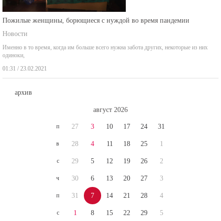
Пожилые женщины, борющиеся с нуждой во время пандемии
Новости
Именно в то время, когда им больше всего нужна забота других, некоторые из них
одиноки,
01:31 / 23.02.2021
архив
август 2026
п
27
3
10
17
24
31
в
28
4
11
18
25
1
с
29
5
12
19
26
2
ч
30
6
13
20
27
3
п
31
7
14
21
28
4
с
1
8
15
22
29
5