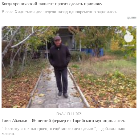
Когда хронический пациент просит сделать прививку…
В селе Хидистави две недели назад одновременно заразилось
далше
13:48 / 13.11.2021
Гиви Абалаки – 86-летний фермер из Горийского муниципалитета
"Поэтому я так настроен, я ещё много дел сделаю", - добавил наш
хозяин.