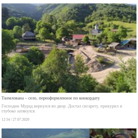
Ткемлована – село, переоформленное по конкордату
Господин Мурад вернулся во двор. Достал сигарету, прикурил и
глубоко затянулся.
12:54 / 27.07.2020