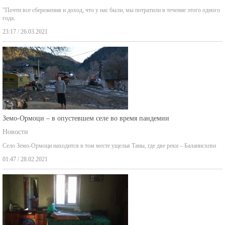
"Почти все сбережения и доход, что у нас были, мы потратили в течение этого одного
года.
23:17 / 26.03.2021
Земо-Ормоци – в опустевшем селе во время пандемии
Новости
Село Земо-Ормоци находится в том месте ущелья Таны, где две реки – Баланисхеви
01:47 / 28.02.2021