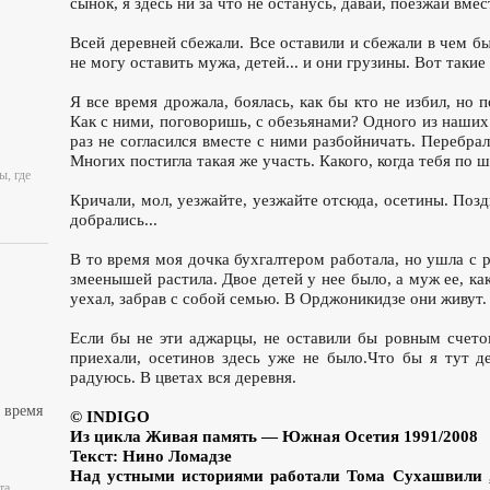
сынок, я здесь ни за что не останусь, давай, поезжай вме
Всей деревней сбежали. Все оставили и сбежали в чем был
не могу оставить мужа, детей... и они грузины. Вот такие
Я все время дрожала, боялась, как бы кто не избил, но п
Как с ними, поговоришь, с обезьянами? Одного из наших 
раз не согласился вместе с ними разбойничать. Перебра
Многих постигла такая же участь. Какого, когда тебя по
ы, где
Кричали, мол, уезжайте, уезжайте отсюда, осетины. Позд
добрались...
В то время моя дочка бухгалтером работала, но ушла с р
змеенышей растила. Двое детей у нее было, а муж ее, как
уехал, забрав с собой семью. В Орджоникидзе они живут.
Если бы не эти аджарцы, не оставили бы ровным счето
приехали, осетинов здесь уже не было.Что бы я тут д
радуюсь. В цветах вся деревня.
 время
© INDIGO
Из цикла Живая память — Южная Осетия 1991/2008
Текст: Нино Ломадзе
Над устными историями работали Тома Сухашвили ,
та