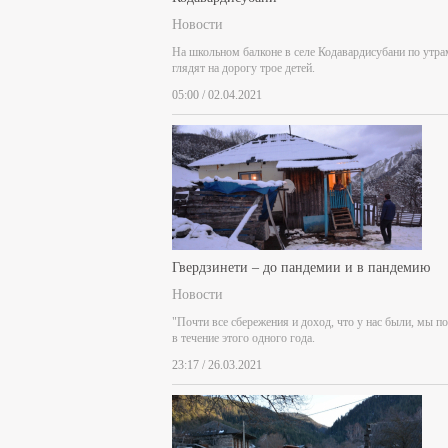
Новости
На школьном балконе в селе Кодавардисубани по утра
глядят на дорогу трое детей.
05:00 / 02.04.2021
Гвердзинети – до пандемии и в пандемию
Новости
"Почти все сбережения и доход, что у нас были, мы п
в течение этого одного года.
23:17 / 26.03.2021