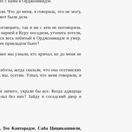
сте с нами в Орджоникидзе.
и. Что до меня, я говорила, что не могу,
 вот были дела.
оговорить, так и ни с кем не поговорила.
парней в Куру посадили, утопить хотели,
лся весь избитый в Орджоникидзе и умер.
 шее прикладом бьют?
нее мы узнали, кто кричал, но до меня не
аботы, когда сказали, что она осетинских
 мы, осетин. Узнал, что жене говорили, и
м ничего, украли бы все. Когда аджарцы
елал без них? Зайду в соседский двор и
 Тео Кавтарадзе, Саба Цицикашвили,