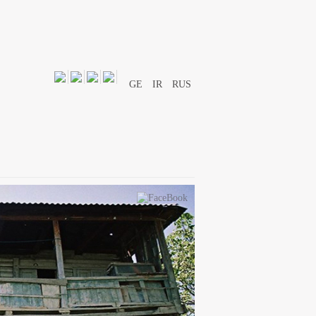
GE
IR
RUS