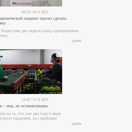
04:53 / 18.11.2021
 хронический пациент просит сделать
ивку…
е Хидистави две недели назад одновременно
лось
далше
14:43 / 11.11.2021
и – ешь, не останавливаясь
ря на то, что уже два года в мире
пствует пандемия, на горийском
далше