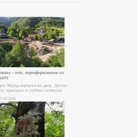
ована – село, переоформленное по
рдату
дин Мурад вернулся во двор. Достал
ту, прикурил и глубоко затянулся.
 27.07.2020