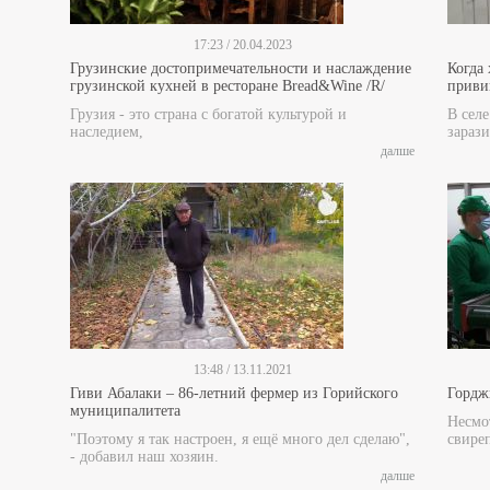
17:23 / 20.04.2023
Грузинские достопримечательности и наслаждение
Когда
грузинской кухней в ресторане Bread&Wine /R/
прив
Грузия - это страна с богатой культурой и
В сел
наследием,
зарази
далше
13:48 / 13.11.2021
Гиви Абалаки – 86-летний фермер из Горийского
Гордж
муниципалитета
Несмот
"Поэтому я так настроен, я ещё много дел сделаю",
свире
- добавил наш хозяин.
далше