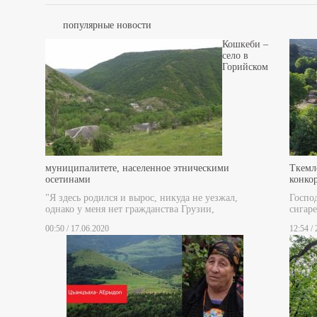
популярные новости
Кошкеби –
село в
Горийском
муниципалитете, населенное этническими
Ткемл
осетинами
конко
"Я здесь родился и вырос, никуда не уезжал,
Госпо
однако у меня нет гражданства Грузии,
сигаре
00:50 / 17.06.2020
12:54 /