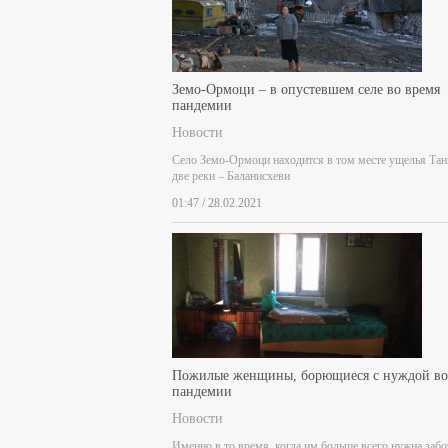
Земо-Ормоци – в опустевшем селе во время
пандемии
Новости
Село Земо-Ормоци находится в том месте ущелья Тан
две реки – Баланисхеви
01:47 / 28.02.2021
Пожилые женщины, борющиеся с нуждой во
пандемии
Новости
Именно в то время, когда им больше всего нужна забо