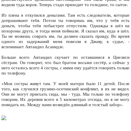
водили туда коров. Теперь стадо приходит то голодное, то сытое.
Из плена я откупился деньгами. Там есть следователи, которые
допрашивают тебя. Потом ты говоришь им, что у тебя есть
деньги, чтобы тебя побыстрее отпустили. Однажды я шёл на
похороны друга, и тогда меня поймали. Я сказал им, куда я шёл.
Ты не можешь соврать им, ты должен сказать правду. Во время
одного из задержаний меня повезли в Джаву, к судье, -
вспоминает Автандил Асанидзе.
Больше всего Автандил скучает по оставшимся в Цнелиси
сёстрам. Он говорит, что был братом восьми сестёр, а сейчас у
него осталось всего 4 сестры, с ними ему удаётся говорить только
по телефону.
«Мои сестры живут там. У моей матери было 11 детей. После
того, как случился грузино-осетинский конфликт, я их не видел.
Они не могут приехать сюда, мы - туда. Мы только по телефону
говорим. Их деревня всего в 5 километрах отсюда, но я не могу
повидать их. Между нами возведён длинный и толстый забор».