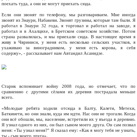
поехать туда, а они не могут приехать сюда.
Если они звонят по телефону, мы разговариваем. Мне иногда
звонят из Знаури, Набакеви. Звонят грузины, которые там были. Я
работал в Знаури 32 года, я торговал и работал на заводе, я
работал и в Ахалцихе, в Бретском советском хозяйстве. Потом
страна развалилась, и мы приехали сюда. В настоящее время я
живу в Чвриниси, у меня есть несколько сельских участков, я
ухаживаю за виноградником, у меня есть корова, я себя
содержу», - рассказывает нам Автандил Асанидзе.
Старик вспоминает войну 2008 года, но отмечает, что по
сравнению с другими сёлами их деревня пострадала меньше
всего.
«Молодые ребята ходили отсюда в Балту, Калети, Метехи,
Баткинети, но они знали, куда им идти. Нас они не трогали. Когда
они всё обошли, мы, население, встретили их у въезда в деревню.
Я узнал одного из них, он был сыном моего друга. Он сам позвал
меня: «Ты узнал меня?" Я сказал ему: «Как я могу тебя не узнать,
ты - сын моего друга».