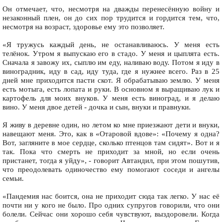
Он отмечает, что, несмотря на дважды перенесённую войну и
незаконный плен, он до сих пор трудится и гордится тем, что,
несмотря на возраст, здоровье ему это позволяет.
«Я тружусь каждый день, не останавливаюсь. У меня есть
телёнок. Утром я выпускаю его в стадо. У меня и цыплята есть.
Сначала я завожу их, сыплю им еду, наливаю воду. Потом я иду в
виноградник, иду в сад, иду туда, где я нужнее всего. Раз в 25
дней мне приходится пасти скот. Я обрабатываю землю. У меня
есть мотыга, есть лопата и руки. В основном я выращиваю лук и
картофель для моих внуков. У меня есть виноград, и я делаю
вино. У меня двое детей - дочка и сын, внуки и правнуки.
Я живу в деревне один, но летом ко мне приезжают дети и внуки,
навещают меня. Это, как в «Отаровой вдове»: «Почему я одна?
Вот, загляните в мое сердце, сколько птенцов там сидят». Вот и я
так. Пока что смерть не приходит за мной, но если очень
пристанет, тогда я уйду», - говорит Автандил, при этом пошутив,
что преодолевать одиночество ему помогают соседи и ангелы
семьи.
«Пандемия нас боится, она не приходит сюда так легко. У нас её
почти ни у кого не было. Про одних супругов говорили, что они
болели. Сейчас они хорошо себя чувствуют, выздоровели. Когда