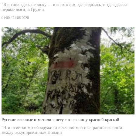
"Я и снов здесь не вижу … в снах я там, где родилась, и где сделала
первые шаги, в Грузии.
01:00 / 21.06.2020
Русские военные отметили в лесу т.н. границу красной краской
"Эти отметки мы обнаружили в лесном массиве, расположенном
между оккупированным Лопани