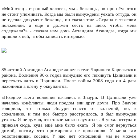
«Мой отец - странный человек, мы - беженцы, но при нём этого
не стоит упоминать. Когда мы были вынуждены уехать оттуда, он
не сделал документ беженца, он сказал так: «Страна в тяжелом
положении, а ещё я должен сесть на шею, чтобы меня
содержали?» - сказала нам дочь Автандила Асанидзе, когда мы
пришли к ней, чтобы записать интервью.
85-летний Автандил Асанидзе живет в селе Чвриниси Карельского
района. Волнения 90-х годов вынудило его покинуть Цхинвали и
переехать жить в Чвриниси. После войны 2008 года он 4 раза
находился в плену у оккупантов.
«Позднее всего волнения начались в Знаури. В Цхинвали уже
начались конфликты, люди поедом ели друг друга. Про Знаури
говорили, что только Знаури спасся от волнений, но, к
сожалению, и там всё быстро расстроилось, я был вынужден
уехать. Я не думал, что такое могло случиться. Я уехал оттуда и
приехал сюда, куда ещё мне было ехать. Я не смог вернуться
домой, потому что примирения не произошло. У меня там
родственники, соседи. У нас нет отношений, мы не можем