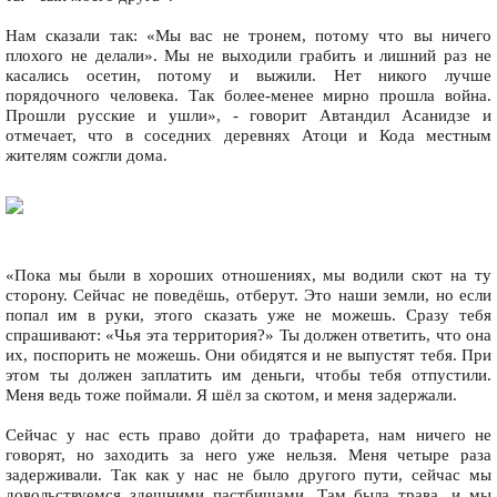
Нам сказали так: «Мы вас не тронем, потому что вы ничего
плохого не делали». Мы не выходили грабить и лишний раз не
касались осетин, потому и выжили. Нет никого лучше
порядочного человека. Так более-менее мирно прошла война.
Прошли русские и ушли», - говорит Автандил Асанидзе и
отмечает, что в соседних деревнях Атоци и Кода местным
жителям сожгли дома.
«Пока мы были в хороших отношениях, мы водили скот на ту
сторону. Сейчас не поведёшь, отберут. Это наши земли, но если
попал им в руки, этого сказать уже не можешь. Сразу тебя
спрашивают: «Чья эта территория?» Ты должен ответить, что она
их, поспорить не можешь. Они обидятся и не выпустят тебя. При
этом ты должен заплатить им деньги, чтобы тебя отпустили.
Меня ведь тоже поймали. Я шёл за скотом, и меня задержали.
Сейчас у нас есть право дойти до трафарета, нам ничего не
говорят, но заходить за него уже нельзя. Меня четыре раза
задерживали. Так как у нас не было другого пути, сейчас мы
довольствуемся здешними пастбищами. Там была трава, и мы