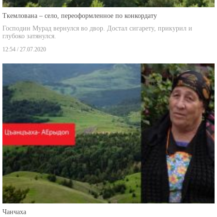
Ткемлована – село, переоформленное по конкордату
Господин Мурад вернулся во двор. Достал сигарету, прикурил и
глубоко затянулся.
12:54 / 27.07.2020
Чанчаха