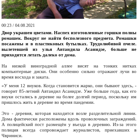
00:23 / 04.08.2021
Двор украшен цветами. Наспех изготовленные горшки полны
ромашек. Вокруг не найти бесполезного предмета. Ромашки
посажены и в пластиковых бутылках. Трудолюбивой пчеле.
вылетевшей из улья Автандила Асанидзе, больше не
приходится летать далеко от дома.
На низкой виноградной аллее висят на тонких нитках
компьютерные диски. Они особенно сильно отражают лучи во
время восхода и заката.
«У меня 12 внуков. Когда становится жарко, они бывают здесь, -
говорит 85-летний Автандил Асанидзе. Уже больше года, как его
внуки остались в деревне на более долгий период, поскольку им
пришлось жить в деревне во время пандемии.
Это - деревня, которая находится возле разделительной линии.
Дома фактически расположены вдоль проволочных заграждений.
А полицейский пост размещён у въезда в деревню. Из-за этого
полиция всегда сопровождает журналистов, приехавших в
Чвриниси.