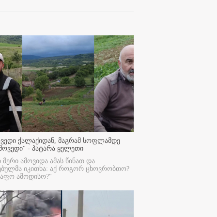
ოვედი ქალაქიდან, მაგრამ სოფლამდე
მოვედი'' - პატარა ყელეთი
ი მერი ამოვიდა ამას წინათ და
ებულმა იკითხა: აქ როგორ ცხოვრობთო?
რაფო ამოდისო?"