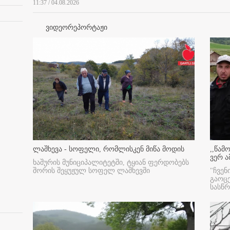
11:37 / 04.08.2026
ვიდეორეპორტაჟი
ლაშხევა - სოფელი, რომლისკენ მიწა მოდის
,,წამ
ვერ ა
ხაშურის მუნიციპალიტეტში, ტყიან ფერდობებს
შორის შეყუჟულ სოფელ ლაშხევში
"ჩვენ
გაოც
სასწ