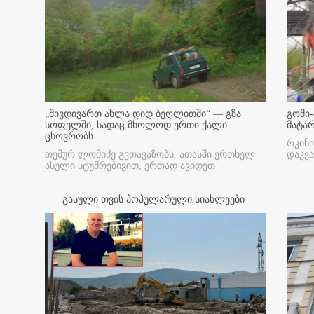
„მივდივართ ახლა დიდ ბეღლითში“ — გზა
გომი-
სოფელში, სადაც მხოლოდ ერთი ქალი
მატა
ცხოვრობს
რკინი
თემურ ლომიძე გვთავაზობს, ათასში ერთხელ
დაკვა
ასული სტუმრებივით, ერთად ავიდეთ
გასული თვის პოპულარული სიახლეები