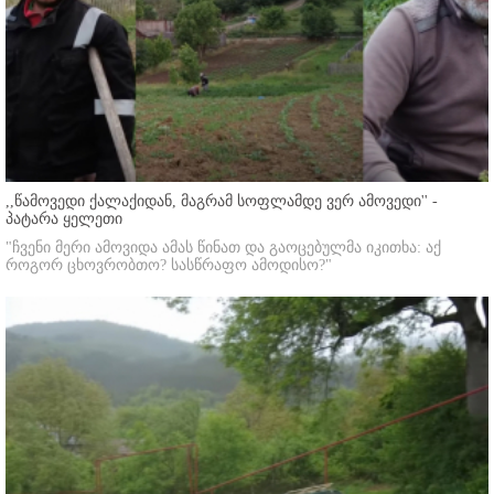
,,წამოვედი ქალაქიდან, მაგრამ სოფლამდე ვერ ამოვედი'' -
პატარა ყელეთი
"ჩვენი მერი ამოვიდა ამას წინათ და გაოცებულმა იკითხა: აქ
როგორ ცხოვრობთო? სასწრაფო ამოდისო?"