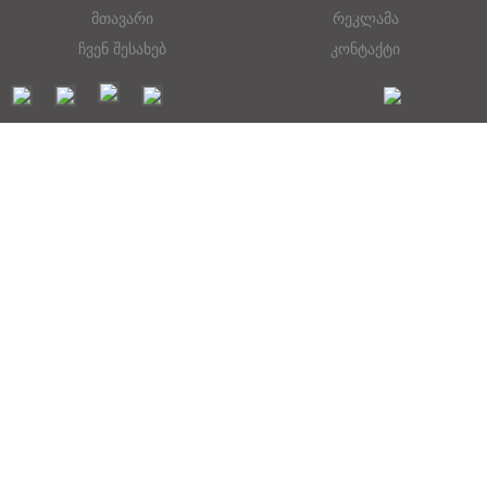
მთავარი
რეკლამა
ჩვენ შესახებ
კონტაქტი