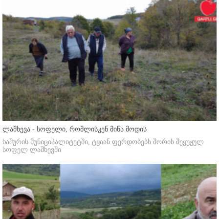
ლაშხევა - სოფელი, რომლისკენ მიწა მოდის
ხაშურის მუნიციპალიტეტში, ტყიან ფერდობებს შორის შეყუჟულ
სოფელ ლაშხევში