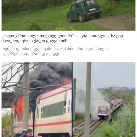
„მივდივართ ახლა დიდ ბეღლითში“ — გზა სოფელში, სადაც
მხოლოდ ერთი ქალი ცხოვრობს
თემურ ლომიძე გვთავაზობს, ათასში ერთხელ ასული
სტუმრებივით, ერთად ავიდეთ