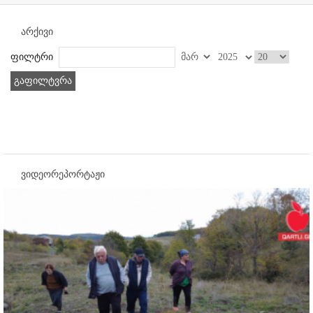
არქივი
ფილტრი
გაფილტვრა
ვიდეორეპორტაჟი