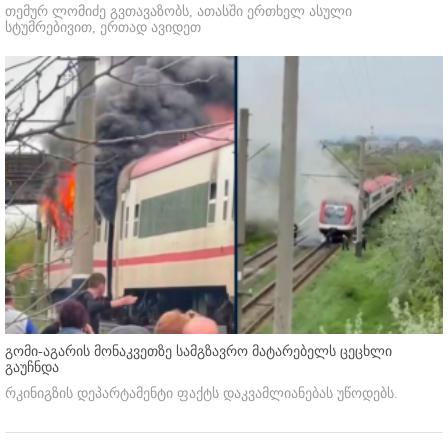
თემურ ლომიძე გვთავაზობს, ათასში ერთხელ ასული
სტუმრებივით, ერთად ავიდეთ
გომი-აგარის მონაკვეთზე სამგზავრო მატარებელს ცეცხლი
გაუჩნდა
რკინიგზის დეპარტამენტი ფაქტს დაკვამლიანებას უწოდებს.