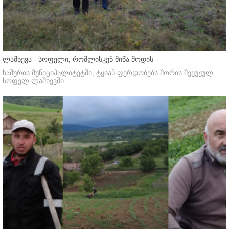
ლაშხევა - სოფელი, რომლისკენ მიწა მოდის
ხაშურის მუნიციპალიტეტში, ტყიან ფერდობებს შორის შეყუჟულ
სოფელ ლაშხევში